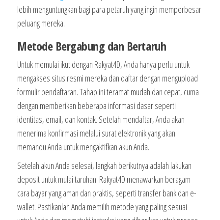
lebih menguntungkan bagi para petaruh yang ingin memperbesar
peluang mereka.
Metode Bergabung dan Bertaruh
Untuk memulai ikut dengan Rakyat4D, Anda hanya perlu untuk
mengakses situs resmi mereka dan daftar dengan mengupload
formulir pendaftaran. Tahap ini teramat mudah dan cepat, cuma
dengan memberikan beberapa informasi dasar seperti
identitas, email, dan kontak. Setelah mendaftar, Anda akan
menerima konfirmasi melalui surat elektronik yang akan
memandu Anda untuk mengaktifkan akun Anda.
Setelah akun Anda selesai, langkah berikutnya adalah lakukan
deposit untuk mulai taruhan. Rakyat4D menawarkan beragam
cara bayar yang aman dan praktis, seperti transfer bank dan e-
wallet. Pastikanlah Anda memilih metode yang paling sesuai