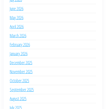
June 2026
May 2026
April 2026
March 2026
February 2026
January 2026
December 2025
November 2025
October 2025
September 2025
August 2025
July 2025