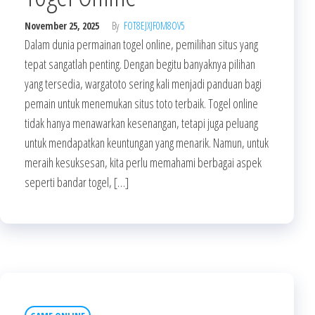
November 25, 2025
By
FOT8EJXJF0M8OV5
Dalam dunia permainan togel online, pemilihan situs yang
tepat sangatlah penting. Dengan begitu banyaknya pilihan
yang tersedia, wargatoto sering kali menjadi panduan bagi
pemain untuk menemukan situs toto terbaik. Togel online
tidak hanya menawarkan kesenangan, tetapi juga peluang
untuk mendapatkan keuntungan yang menarik. Namun, untuk
meraih kesuksesan, kita perlu memahami berbagai aspek
seperti bandar togel, […]