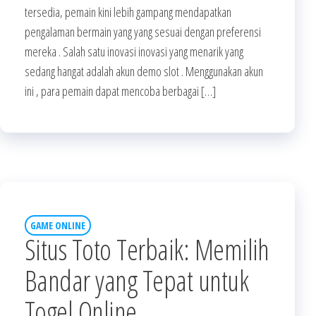
tersedia, pemain kini lebih gampang mendapatkan
pengalaman bermain yang yang sesuai dengan preferensi
mereka . Salah satu inovasi inovasi yang menarik yang
sedang hangat adalah akun demo slot . Menggunakan akun
ini , para pemain dapat mencoba berbagai […]
GAME ONLINE
Situs Toto Terbaik: Memilih
Bandar yang Tepat untuk
Togel Online