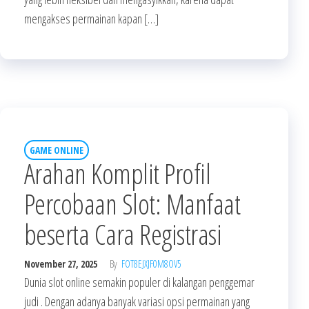
mengakses permainan kapan […]
GAME ONLINE
Arahan Komplit Profil
Percobaan Slot: Manfaat
beserta Cara Registrasi
November 27, 2025
By
FOT8EJXJF0M8OV5
Dunia slot online semakin populer di kalangan penggemar
judi . Dengan adanya banyak variasi opsi permainan yang