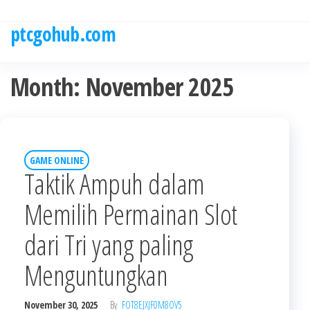
Skip
to
ptcgohub.com
the
content
Month:
November 2025
GAME ONLINE
Taktik Ampuh dalam
Memilih Permainan Slot
dari Tri yang paling
Menguntungkan
November 30, 2025
By
FOT8EJXJF0M8OV5