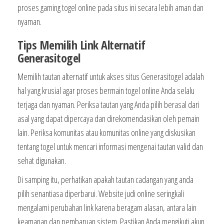
proses gaming togel online pada situs ini secara lebih aman dan
nyaman.
Tips Memilih Link Alternatif
Generasitogel
Memilih tautan alternatif untuk akses situs Generasitogel adalah
hal yang krusial agar proses bermain togel online Anda selalu
terjaga dan nyaman. Periksa tautan yang Anda pilih berasal dari
asal yang dapat dipercaya dan direkomendasikan oleh pemain
lain. Periksa komunitas atau komunitas online yang diskusikan
tentang togel untuk mencari informasi mengenai tautan valid dan
sehat digunakan.
Di samping itu, perhatikan apakah tautan cadangan yang anda
pilih senantiasa diperbarui. Website judi online seringkali
mengalami perubahan link karena beragam alasan, antara lain
keamanan dan pembaruan sistem. Pastikan Anda mengikuti akun