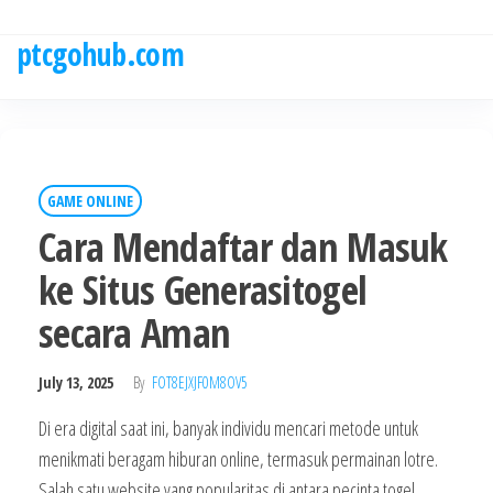
Skip
to
ptcgohub.com
the
content
GAME ONLINE
Cara Mendaftar dan Masuk
ke Situs Generasitogel
secara Aman
July 13, 2025
By
FOT8EJXJF0M8OV5
Di era digital saat ini, banyak individu mencari metode untuk
menikmati beragam hiburan online, termasuk permainan lotre.
Salah satu website yang popularitas di antara pecinta togel