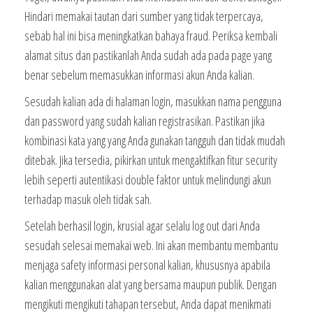
Hindari memakai tautan dari sumber yang tidak terpercaya,
sebab hal ini bisa meningkatkan bahaya fraud. Periksa kembali
alamat situs dan pastikanlah Anda sudah ada pada page yang
benar sebelum memasukkan informasi akun Anda kalian.
Sesudah kalian ada di halaman login, masukkan nama pengguna
dan password yang sudah kalian registrasikan. Pastikan jika
kombinasi kata yang yang Anda gunakan tangguh dan tidak mudah
ditebak. Jika tersedia, pikirkan untuk mengaktifkan fitur security
lebih seperti autentikasi double faktor untuk melindungi akun
terhadap masuk oleh tidak sah.
Setelah berhasil login, krusial agar selalu log out dari Anda
sesudah selesai memakai web. Ini akan membantu membantu
menjaga safety informasi personal kalian, khususnya apabila
kalian menggunakan alat yang bersama maupun publik. Dengan
mengikuti mengikuti tahapan tersebut, Anda dapat menikmati