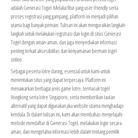
adalah Generasi Togel. Melalui fitur yang user-friendly serta
proses registrasi yang gampang, platform ini menjadi pilihan
utama bagi banyak pemain. Tulisan ini akan menguraikan langkah-
langkah untuk melakukan registrasi dan login di situs Generasi
Togel dengan aman-aman, dan juga menyediakan informasi
penting terkait aksesibilitas dan kenyamanan bermain togel
online.
Sebagai peserta lotre daring, esensial untuk kami untuk
menentukan situs yang dapat terpercaya. Platform ini
menawarkan berbagai jenis game lotre, termasuk togel
Hongkong serta lotre Singapore, serta memberikan tautan
alternatif yang dapat digunakan jika website utama menghadapi
kendala. Di dalam tulisan ini, kami akan membahas menjelajahi
metode mendaftar di Generasi Togel, melakukan login secara
aman, dan mengetahui informasi lebih dalam tentang pemilik