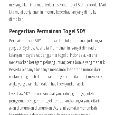
menyuguhkan informasi terbaru seputar togel Sidney pools. Mari
kita mulai perjalanan ini menuju keberhasilan yang diimpikan
diimpikan!
Pengertian Permainan Togel SDY
Permainan Togel SDY merupakan bentuk permainan judi angka
yang dari Sydney, Australia. Permainan ini sangat diminati di
kalangan masyarakat penggemar togel di Indonesia, karena
menawarkan beragam peluang untung serta bonus yang menarik.
Peserta biasanya biasanya mengambil beberapa nomor dari
rentang yang telah ditetapkan, dengan cita-cita dapat menebak
angka yang akan akan dalam hasil pengundian acak.
Live draw SDY merupakan saat yang ditunggu-tunggu oleh
penggemar penggemar togel, tempat angka angka yang ditarik
akan diumumkan diumumkan. Acara ini semakin menambah