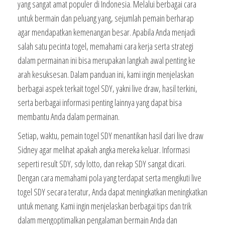
yang sangat amat populer di Indonesia. Melalui berbagai cara
untuk bermain dan peluang yang, sejumlah pemain berharap
agar mendapatkan kemenangan besar. Apabila Anda menjadi
salah satu pecinta togel, memahami cara kerja serta strategi
dalam permainan ini bisa merupakan langkah awal penting ke
arah kesuksesan. Dalam panduan ini, kami ingin menjelaskan
berbagai aspek terkait togel SDY, yakni live draw, hasil terkini,
serta berbagai informasi penting lainnya yang dapat bisa
membantu Anda dalam permainan.
Setiap, waktu, pemain togel SDY menantikan hasil dari live draw
Sidney agar melihat apakah angka mereka keluar. Informasi
seperti result SDY, sdy lotto, dan rekap SDY sangat dicari.
Dengan cara memahami pola yang terdapat serta mengikuti live
togel SDY secara teratur, Anda dapat meningkatkan meningkatkan
untuk menang. Kami ingin menjelaskan berbagai tips dan trik
dalam mengoptimalkan pengalaman bermain Anda dan