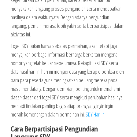
kegembiraan dalam permainan, karena peserta mampu
menyaksikan langsung proses pengundian serta mendapatkan
hasilnya dalam waktu nyata. Dengan adanya pengundian
langsung, pemain merasa lebih yakin serta berpartisipasi dalam
aktivitas ini.
Togel SDY bukan hanya sebatas permainan, akan tetapi juga
menyajikan berbagai informasi berharga berkaitan mengenai
nomor yang telah keluar sebelumnya. Rekapitulasi SDY serta
data hasil hari ini hari ini menjadi data yang kerap diperiksa oleh
para para peserta guna meningkatkan peluang mereka pada
masa mendatang. Dengan demikian, penting untuk memahami
dasar-dasar dari togel SDY serta mengikuti perubahan hasilnya
menjadi tindakan penting bagi setiap orang yang ingin ingin
meraih kemenangan dalam permainan ini.
SDY Hari Ini
Cara Berpartisipasi Pengundian
Langsung SDY