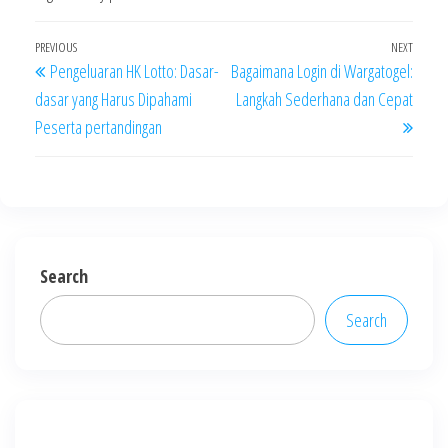
Post
Previous
PREVIOUS
NEXT
Next
Pengeluaran HK Lotto: Dasar-
Bagaimana Login di Wargatogel:
navigation
Post
Post
dasar yang Harus Dipahami
Langkah Sederhana dan Cepat
Peserta pertandingan
Search
Search