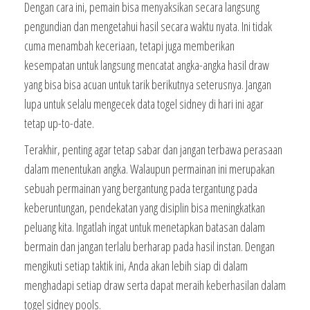
Dengan cara ini, pemain bisa menyaksikan secara langsung
pengundian dan mengetahui hasil secara waktu nyata. Ini tidak
cuma menambah keceriaan, tetapi juga memberikan
kesempatan untuk langsung mencatat angka-angka hasil draw
yang bisa bisa acuan untuk tarik berikutnya seterusnya. Jangan
lupa untuk selalu mengecek data togel sidney di hari ini agar
tetap up-to-date.
Terakhir, penting agar tetap sabar dan jangan terbawa perasaan
dalam menentukan angka. Walaupun permainan ini merupakan
sebuah permainan yang bergantung pada tergantung pada
keberuntungan, pendekatan yang disiplin bisa meningkatkan
peluang kita. Ingatlah ingat untuk menetapkan batasan dalam
bermain dan jangan terlalu berharap pada hasil instan. Dengan
mengikuti setiap taktik ini, Anda akan lebih siap di dalam
menghadapi setiap draw serta dapat meraih keberhasilan dalam
togel sidney pools.