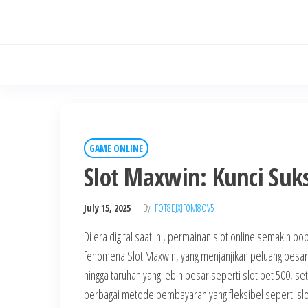
Skip
to
the
content
GAME ONLINE
Slot Maxwin: Kunci Suks
July 15, 2025
By
FOT8EJXJF0M8OV5
Di era digital saat ini, permainan slot online semakin p
fenomena Slot Maxwin, yang menjanjikan peluang besar u
hingga taruhan yang lebih besar seperti slot bet 500,
berbagai metode pembayaran yang fleksibel seperti slo