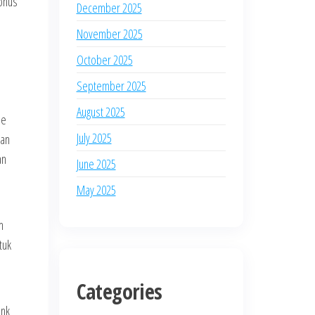
bonus
December 2025
November 2025
October 2025
September 2025
August 2025
ne
July 2025
gan
an
June 2025
May 2025
m
tuk
Categories
ink