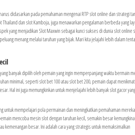
n harus didasarkan pada pemahaman mengenai RTP slot online dan strategi ta
 slot Thailand dan slot Kamboja, juga menawarkan pengalaman berbeda yang la
aspek yang menjadikan Slot Maxwin sebagai kunci sukses di dunia slot online 
uang menang melalui taruhan yang bijak. Mari kita jelajahi lebih dalam tent
cil
gi yang banyak dipilih oleh pemain yang ingin memperpanjang waktu bermain m
an minimal, seperti slot bet 100 atau slot bet 200, pemain dapat menikmat
esar. Hal ini juga memungkinkan untuk menjelajahi lebih banyak slot gacor yan
eluang untuk mempelajari pola permainan dan meningkatkan pemahaman mereka
 pemain mencoba mesin slot dengan taruhan kecil, semakin besar kemungkina
kemenangan besar. Ini adalah cara yang strategis untuk memaksimalkan