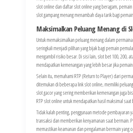
slot online dan daftar slot online yang beragam, pemai
slot gampang menang menambah daya tarik bagi pemain y
Maksimalkan Peluang Menang di Sl
Untuk memaksimalkan peluang menang dalam permainan slo
seringkali menjadi pilihan yang bijak bagi pemain pe
mengambil risiko besar. Di sisi lain, slot bet 100, 200,
mendapatkan kemenangan yang lebih besar jika pemai
Selain itu, memahami RTP (Return to Player) dari permain
ditemukan di beberapa link slot online, memiliki pelu
slot gacor yang sering memberikan kemenangan juga bisa
RTP slot online untuk mendapatkan hasil maksimal saat
Tidak kalah penting, penggunaan metode pembayaran yang
transaksi dan memberikan kenyamanan saat bermain. Pilih
memastikan keamanan dan pengalaman bermain yang opt