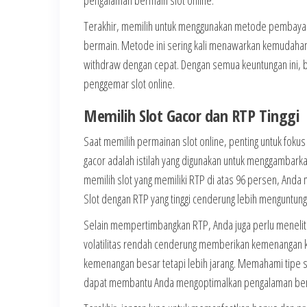
pengalaman bermain slot online.
Terakhir, memilih untuk menggunakan metode pembayaran
bermain. Metode ini sering kali menawarkan kemudaha
withdraw dengan cepat. Dengan semua keuntungan ini, be
penggemar slot online.
Memilih Slot Gacor dan RTP Tinggi
Saat memilih permainan slot online, penting untuk fokus
gacor adalah istilah yang digunakan untuk menggambar
memilih slot yang memiliki RTP di atas 96 persen, And
Slot dengan RTP yang tinggi cenderung lebih menguntung
Selain mempertimbangkan RTP, Anda juga perlu meneliti F
volatilitas rendah cenderung memberikan kemenangan kec
kemenangan besar tetapi lebih jarang. Memahami tipe slo
dapat membantu Anda mengoptimalkan pengalaman ber