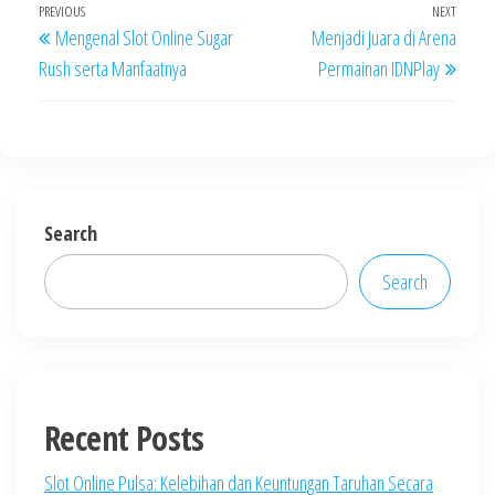
Post
Previous
PREVIOUS
NEXT
Next
Mengenal Slot Online Sugar
Menjadi Juara di Arena
navigation
Post
Post
Rush serta Manfaatnya
Permainan IDNPlay
Search
Search
Recent Posts
Slot Online Pulsa: Kelebihan dan Keuntungan Taruhan Secara