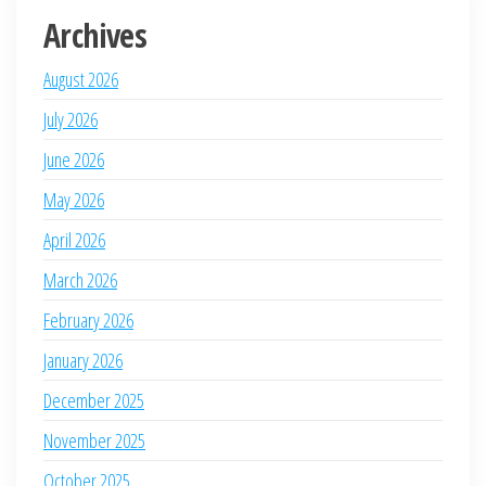
Archives
August 2026
July 2026
June 2026
May 2026
April 2026
March 2026
February 2026
January 2026
December 2025
November 2025
October 2025