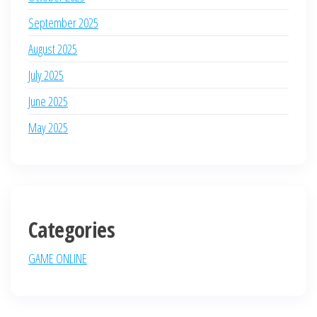
September 2025
August 2025
July 2025
June 2025
May 2025
Categories
GAME ONLINE