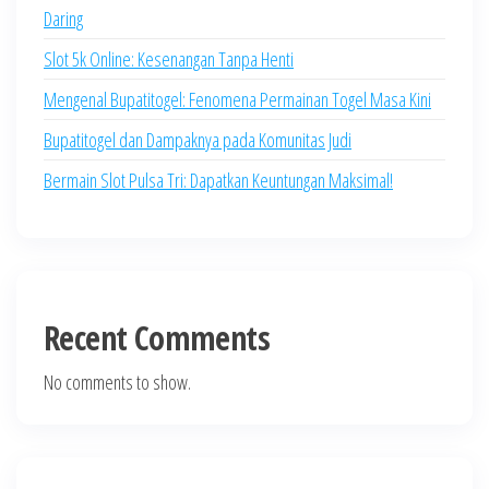
Daring
Slot 5k Online: Kesenangan Tanpa Henti
Mengenal Bupatitogel: Fenomena Permainan Togel Masa Kini
Bupatitogel dan Dampaknya pada Komunitas Judi
Bermain Slot Pulsa Tri: Dapatkan Keuntungan Maksimal!
Recent Comments
No comments to show.