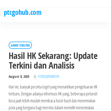
Skip
to
ptcgohub.com
the
content
GAME ONLINE
Hasil HK Sekarang: Update
Terkini dan Analisis
August 9, 2025
By
FOT8EJXJF0M8OV5
Hari ini, banyak pecinta togel yang menantikan pengeluaran HK
terbaru. Dengan adanya informasi HK yang, beberapa petaruh
bisa jauh lebih mudah membaca hasil-hasil dan menemukan
pola yang berguna bagi mereka dalam memilih menentukan