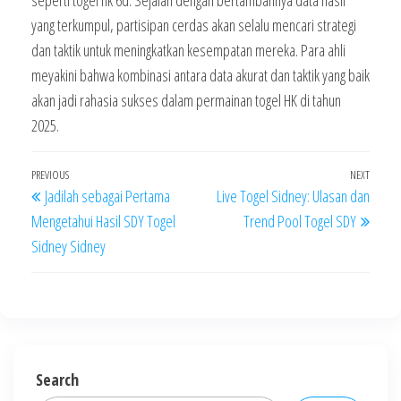
seperti togel hk 6d. Sejalan dengan bertambahnya data hasil
yang terkumpul, partisipan cerdas akan selalu mencari strategi
dan taktik untuk meningkatkan kesempatan mereka. Para ahli
meyakini bahwa kombinasi antara data akurat dan taktik yang baik
akan jadi rahasia sukses dalam permainan togel HK di tahun
2025.
Post
Previous
PREVIOUS
NEXT
Next
Jadilah sebagai Pertama
Live Togel Sidney: Ulasan dan
navigation
Post
Post
Mengetahui Hasil SDY Togel
Trend Pool Togel SDY
Sidney Sidney
Search