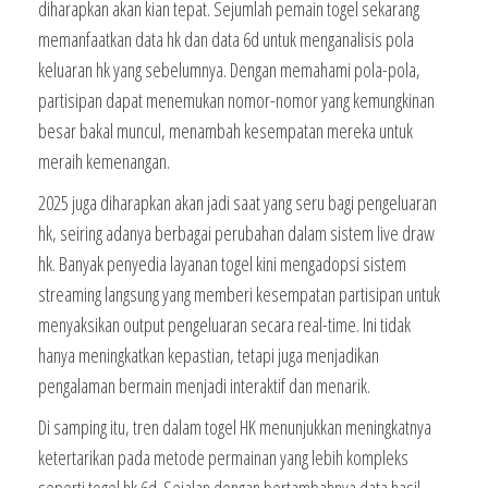
diharapkan akan kian tepat. Sejumlah pemain togel sekarang
memanfaatkan data hk dan data 6d untuk menganalisis pola
keluaran hk yang sebelumnya. Dengan memahami pola-pola,
partisipan dapat menemukan nomor-nomor yang kemungkinan
besar bakal muncul, menambah kesempatan mereka untuk
meraih kemenangan.
2025 juga diharapkan akan jadi saat yang seru bagi pengeluaran
hk, seiring adanya berbagai perubahan dalam sistem live draw
hk. Banyak penyedia layanan togel kini mengadopsi sistem
streaming langsung yang memberi kesempatan partisipan untuk
menyaksikan output pengeluaran secara real-time. Ini tidak
hanya meningkatkan kepastian, tetapi juga menjadikan
pengalaman bermain menjadi interaktif dan menarik.
Di samping itu, tren dalam togel HK menunjukkan meningkatnya
ketertarikan pada metode permainan yang lebih kompleks