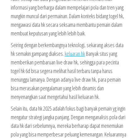
informasi yang berharga dalam mempelajari pola dan tren yang
mungkin muncul dari permainan. Dalam konteks bidang togel hk,
mengawasi data hk secara seksama membantu pemain dalam
membuat keputusan yang lebih lebih baik.
Seiring dengan berkembangnya teknologi, sekarang akses data
hk semakin gampang diakses.
keluaran hk
Banyak situs yang
memberikan pembaruan live draw hk, sehingga para pecinta
togel hk 6d bisa segera melihat hasil terbaru tanpa harus
menunggu lamanya. Dengan adanya live draw hk, para pemain
bisa merasakan pengalaman yang lebih dinamis dan
menyenangkan saat mengetahui hasil keluaran hk.
Selain itu, data hk 2025 adalah fokus bagi banyak pemain yg ingin
mengatur strategi jangka panjang. Dengan menganalisis pola dari
data hk dari sebelumnya, mereka berharap dapat menemukan
pola yang bisa memperbesar peluang kemenangan. Keluarannya