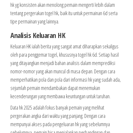
hk yg konsisten akan menolong pemain mengerti lebih dalam
tentang pergerakan togel hk, baik itu untuk permainan 6d serta
tipe permainan yang lainnya.
Analisis Keluaran HK
Keluaran HK ialah berita yang sangat amat diharapkan sekaligus
oleh para penggemar togel, khususnya togel hk 6d. Setiap hasil
yang ditayangkan menjadi bahan analisis dalam memprediksi
nomor-nomor yang akan muncul di masa depan. Dengan cara
memperhatikan pola dan pola dari informasi hk yang sudah ada,
sejumlah pemain mendambakan dapat menemukan
kecenderungan yang membawa keuntungan untuk taruhan.
Data hk 2025 adalah fokus banyak pemain yang melihat
pergerakan angka dari waktu yang panjang. Dengan cara
mempunyai akses pada pengeluaran hk yang sebelumnya
sebelumnya, pemain bisa menjalankan perbandingan dan