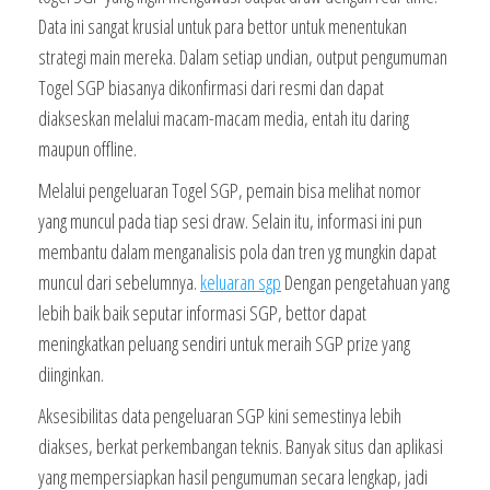
Data ini sangat krusial untuk para bettor untuk menentukan
strategi main mereka. Dalam setiap undian, output pengumuman
Togel SGP biasanya dikonfirmasi dari resmi dan dapat
diakseskan melalui macam-macam media, entah itu daring
maupun offline.
Melalui pengeluaran Togel SGP, pemain bisa melihat nomor
yang muncul pada tiap sesi draw. Selain itu, informasi ini pun
membantu dalam menganalisis pola dan tren yg mungkin dapat
muncul dari sebelumnya.
keluaran sgp
Dengan pengetahuan yang
lebih baik baik seputar informasi SGP, bettor dapat
meningkatkan peluang sendiri untuk meraih SGP prize yang
diinginkan.
Aksesibilitas data pengeluaran SGP kini semestinya lebih
diakses, berkat perkembangan teknis. Banyak situs dan aplikasi
yang mempersiapkan hasil pengumuman secara lengkap, jadi