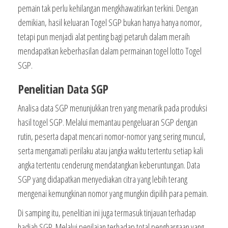
pemain tak perlu kehilangan mengkhawatirkan terkini. Dengan
demikian, hasil keluaran Togel SGP bukan hanya hanya nomor,
tetapi pun menjadi alat penting bagi petaruh dalam meraih
mendapatkan keberhasilan dalam permainan togel lotto Togel
SGP.
Penelitian Data SGP
Analisa data SGP menunjukkan tren yang menarik pada produksi
hasil togel SGP. Melalui memantau pengeluaran SGP dengan
rutin, peserta dapat mencari nomor-nomor yang sering muncul,
serta mengamati perilaku atau jangka waktu tertentu setiap kali
angka tertentu cenderung mendatangkan keberuntungan. Data
SGP yang didapatkan menyediakan citra yang lebih terang
mengenai kemungkinan nomor yang mungkin dipilih para pemain.
Di samping itu, penelitian ini juga termasuk tinjauan terhadap
hadiah SGP. Melalui penilaian terhadap total penghargaan yang