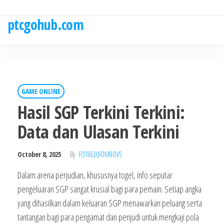
Skip
to
ptcgohub.com
the
content
GAME ONLINE
Hasil SGP Terkini Terkini:
Data dan Ulasan Terkini
October 8, 2025
By
FOT8EJXJF0M8OV5
Dalam arena perjudian, khususnya togel, info seputar
pengeluaran SGP sangat krusial bagi para pemain. Setiap angka
yang dihasilkan dalam keluaran SGP menawarkan peluang serta
tantangan bagi para pengamat dan penjudi untuk mengkaji pola