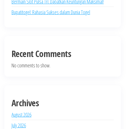
Bermain Slot Pulsa Tri: Dapatkan Keuntungan Maksimal!
Bupatitogel: Rahasia Sukses dalam Dunia Togel
Recent Comments
No comments to show.
Archives
August 2026
July 2026