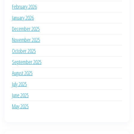
February 2026
January 2026
December 2025
November 2025
October 2025
September 2025
August 2025
July 2025
June 2025
May 2025