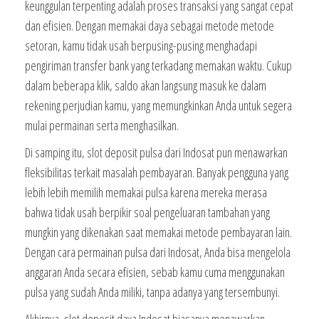
keunggulan terpenting adalah proses transaksi yang sangat cepat
dan efisien. Dengan memakai daya sebagai metode metode
setoran, kamu tidak usah berpusing-pusing menghadapi
pengiriman transfer bank yang terkadang memakan waktu. Cukup
dalam beberapa klik, saldo akan langsung masuk ke dalam
rekening perjudian kamu, yang memungkinkan Anda untuk segera
mulai permainan serta menghasilkan.
Di samping itu, slot deposit pulsa dari Indosat pun menawarkan
fleksibilitas terkait masalah pembayaran. Banyak pengguna yang
lebih lebih memilih memakai pulsa karena mereka merasa
bahwa tidak usah berpikir soal pengeluaran tambahan yang
mungkin yang dikenakan saat memakai metode pembayaran lain.
Dengan cara permainan pulsa dari Indosat, Anda bisa mengelola
anggaran Anda secara efisien, sebab kamu cuma menggunakan
pulsa yang sudah Anda miliki, tanpa adanya yang tersembunyi.