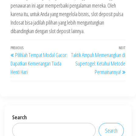
penawaran ini agar memperbaiki pengalaman mereka. Oleh
karena itu, untuk Anda yang mengelola bisnis, slot deposit pulsa
Indosat bisa jadilah pilihan yang lebih menguntungkan
dibandingkan dengan slot deposit lainnya.
Post
Previous
PREVIOUS
NEXT
Next
Pilihlah Tempat Modal Gacor:
Taktik Ampuh Memenangkan di
navigation
Post
Post
Dapatkan Kemenangan Tiada
Supertogel: Ketahui Metode
Henti Hari
Permainannya!
Search
Search