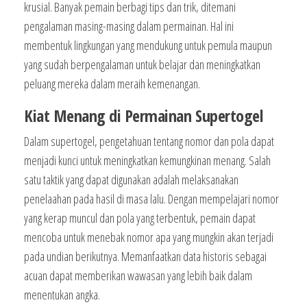
krusial. Banyak pemain berbagi tips dan trik, ditemani
pengalaman masing-masing dalam permainan. Hal ini
membentuk lingkungan yang mendukung untuk pemula maupun
yang sudah berpengalaman untuk belajar dan meningkatkan
peluang mereka dalam meraih kemenangan.
Kiat Menang di Permainan Supertogel
Dalam supertogel, pengetahuan tentang nomor dan pola dapat
menjadi kunci untuk meningkatkan kemungkinan menang. Salah
satu taktik yang dapat digunakan adalah melaksanakan
penelaahan pada hasil di masa lalu. Dengan mempelajari nomor
yang kerap muncul dan pola yang terbentuk, pemain dapat
mencoba untuk menebak nomor apa yang mungkin akan terjadi
pada undian berikutnya. Memanfaatkan data historis sebagai
acuan dapat memberikan wawasan yang lebih baik dalam
menentukan angka.