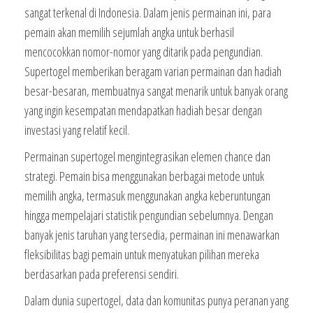
sangat terkenal di Indonesia. Dalam jenis permainan ini, para
pemain akan memilih sejumlah angka untuk berhasil
mencocokkan nomor-nomor yang ditarik pada pengundian.
Supertogel memberikan beragam varian permainan dan hadiah
besar-besaran, membuatnya sangat menarik untuk banyak orang
yang ingin kesempatan mendapatkan hadiah besar dengan
investasi yang relatif kecil.
Permainan supertogel mengintegrasikan elemen chance dan
strategi. Pemain bisa menggunakan berbagai metode untuk
memilih angka, termasuk menggunakan angka keberuntungan
hingga mempelajari statistik pengundian sebelumnya. Dengan
banyak jenis taruhan yang tersedia, permainan ini menawarkan
fleksibilitas bagi pemain untuk menyatukan pilihan mereka
berdasarkan pada preferensi sendiri.
Dalam dunia supertogel, data dan komunitas punya peranan yang