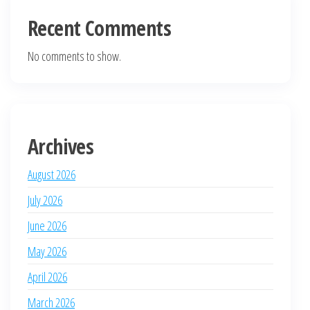
Recent Comments
No comments to show.
Archives
August 2026
July 2026
June 2026
May 2026
April 2026
March 2026