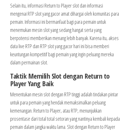
Selain itu, informasi Return to Player slot dan informasi
mengenai RTP slot yang gacor amat dihargai oleh komunitas para
pemain. Informasi ini bermanfaat bagi para pemain untuk
menemukan mesin slot yang sedang hangat serta yang
berpotensi memberikan menang lebih banyak. Karena itu, akses
data live RTP dan RTP slot yang gacor hari ini bisa memberi
keuntungan kompetitif bagi pemain yang ingin peluang mereka
dalam permainan slot.
Taktik Memilih Slot dengan Return to
Player Yang Baik
Menentukan mesin slot dengan RTP tinggi adalah tindakan pintar
untuk para pemain yang hendak memaksimalkan peluang
kemenangan. Return to Player, atau RTP, menunjukkan
prosentase dari total total setoran yang nantinya kembali kepada
pemain dalam jangka waktu lama. Slot dengan Return to Player