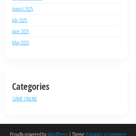
August 2025
July 2025
June 2025
May 2025
Categories
GAME ONLINE
Proudly powered by
WordPress
|
Theme:
Popularis eCommerce