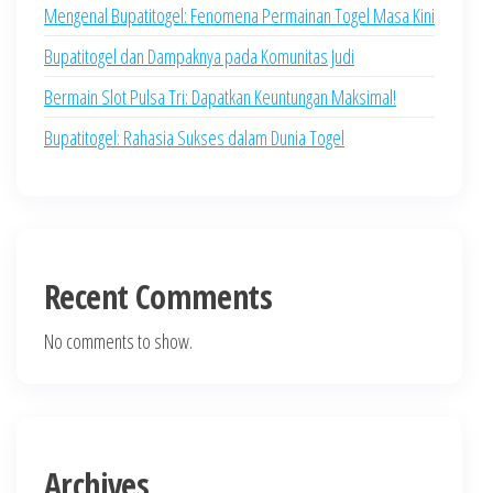
Mengenal Bupatitogel: Fenomena Permainan Togel Masa Kini
Bupatitogel dan Dampaknya pada Komunitas Judi
Bermain Slot Pulsa Tri: Dapatkan Keuntungan Maksimal!
Bupatitogel: Rahasia Sukses dalam Dunia Togel
Recent Comments
No comments to show.
Archives