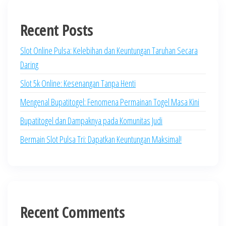
Recent Posts
Slot Online Pulsa: Kelebihan dan Keuntungan Taruhan Secara
Daring
Slot 5k Online: Kesenangan Tanpa Henti
Mengenal Bupatitogel: Fenomena Permainan Togel Masa Kini
Bupatitogel dan Dampaknya pada Komunitas Judi
Bermain Slot Pulsa Tri: Dapatkan Keuntungan Maksimal!
Recent Comments