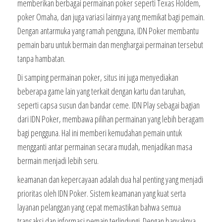
memberikan berbagai permainan poker seperti Texas Holdem,
poker Omaha, dan juga variasi lainnya yang memikat bagi pemain.
Dengan antarmuka yang ramah pengguna, IDN Poker membantu
pemain baru untuk bermain dan menghargai permainan tersebut
tanpa hambatan.
Di samping permainan poker, situs ini juga menyediakan
beberapa game lain yang terkait dengan kartu dan taruhan,
seperti capsa susun dan bandar ceme. IDN Play sebagai bagian
dari IDN Poker, membawa pilihan permainan yang lebih beragam
bagi pengguna. Hal ini memberi kemudahan pemain untuk
mengganti antar permainan secara mudah, menjadikan masa
bermain menjadi lebih seru.
keamanan dan kepercayaan adalah dua hal penting yang menjadi
prioritas oleh IDN Poker. Sistem keamanan yang kuat serta
layanan pelanggan yang cepat memastikan bahwa semua
transaksi dan informasi pemain terlindungi. Dengan banyaknya