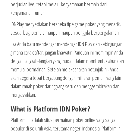
perjudian live, tetapi melalui kenyamanan bermain dari
kenyamanan rumah.
IDNPlay menyediakan beraneka tipe game poker yang menarik,
sesuai bagi pemula maupun maupun penggila berpengalaman.
Jika Anda baru mendengar mendengar IDN Play dan kebingungan
gimana cara daftar, jangan khawatir. Panduan ini memimpin Anda
dengan langkah-langkah yang mudah dalam membentuk akun dan
memulai permainan. Setelah melaksanakan petunjuk ini, Anda
akan segera tepat bergabung dengan milliaran pemain yang lain
dalam ranah poker daring yang seru dan menggembirakan dan
mengasyikkan.
What is Platform IDN Poker?
Platform ini adalah situs permainan poker online yang sangat
populer di seluruh Asia, terutama negeri Indonesia. Platform ini