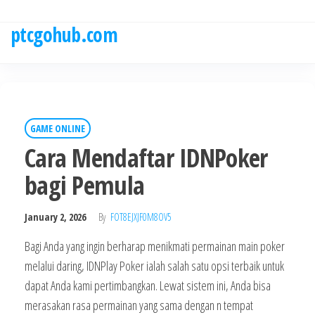
Skip
to
ptcgohub.com
the
content
GAME ONLINE
Cara Mendaftar IDNPoker
bagi Pemula
January 2, 2026
By
FOT8EJXJF0M8OV5
Bagi Anda yang ingin berharap menikmati permainan main poker
melalui daring, IDNPlay Poker ialah salah satu opsi terbaik untuk
dapat Anda kami pertimbangkan. Lewat sistem ini, Anda bisa
merasakan rasa permainan yang sama dengan n tempat