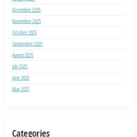
December 2025
November 2025
October 2025
September 2025
August 2025
July 2025
June 2025
May 2025
Categories