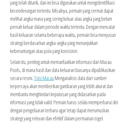
yang telah ditarik, dan ini bisa digunakan untuk mengidentifikasi
kecenderungan tertentu. Misalnya, pemain yang cermat dapat
melihat angka mana yang sering keluar atau angka yang belum
pernah keluar dalam periode waktu tertentu. Dengan mencatat
hasil keluaran selama beberapa waktu, pemain bisa menyusun
strategi berdasarkan angka-angka yang menunjukkan
keberuntungan atau pola yang konsisten.
Selain itu, penting untuk memanfaatkan informasi dari Macau
Pools, di mana hasil dan data keluaran biasanya dipublikasikan
secara resmi.
Toto Macau
Menganalisis data dari sumber
terpercaya akan memberikan gambaran yang lebih akurat dan
membantu menghindari keputusan yang didasarkan pada
informasi yang tidak valid. Pemain harus selalu memperbarui diri
dengan pengeluaran terbaru agar tetap dapat merumuskan
strategi yang relevan dan efektif dalam permainan togel.