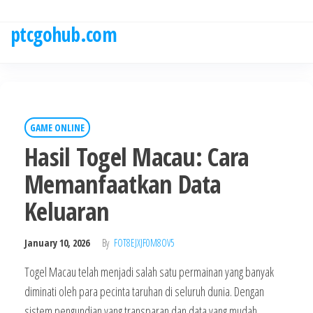
Skip
to
ptcgohub.com
the
content
GAME ONLINE
Hasil Togel Macau: Cara
Memanfaatkan Data
Keluaran
January 10, 2026
By
FOT8EJXJF0M8OV5
Togel Macau telah menjadi salah satu permainan yang banyak
diminati oleh para pecinta taruhan di seluruh dunia. Dengan
sistem pengundian yang transparan dan data yang mudah