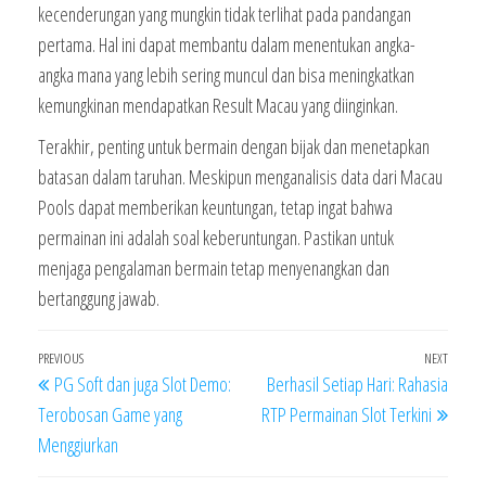
kecenderungan yang mungkin tidak terlihat pada pandangan
pertama. Hal ini dapat membantu dalam menentukan angka-
angka mana yang lebih sering muncul dan bisa meningkatkan
kemungkinan mendapatkan Result Macau yang diinginkan.
Terakhir, penting untuk bermain dengan bijak dan menetapkan
batasan dalam taruhan. Meskipun menganalisis data dari Macau
Pools dapat memberikan keuntungan, tetap ingat bahwa
permainan ini adalah soal keberuntungan. Pastikan untuk
menjaga pengalaman bermain tetap menyenangkan dan
bertanggung jawab.
Post
Previous
PREVIOUS
NEXT
Next
PG Soft dan juga Slot Demo:
Berhasil Setiap Hari: Rahasia
navigation
Post
Post
Terobosan Game yang
RTP Permainan Slot Terkini
Menggiurkan