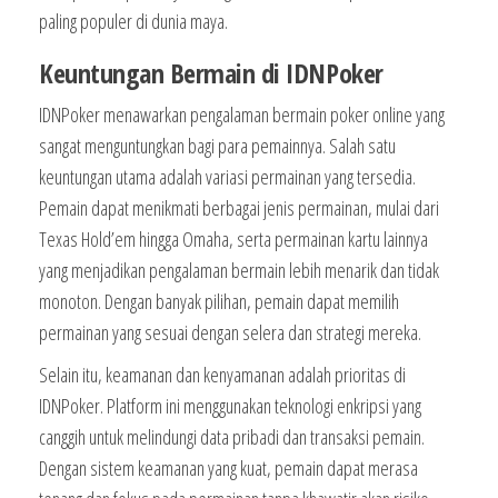
paling populer di dunia maya.
Keuntungan Bermain di IDNPoker
IDNPoker menawarkan pengalaman bermain poker online yang
sangat menguntungkan bagi para pemainnya. Salah satu
keuntungan utama adalah variasi permainan yang tersedia.
Pemain dapat menikmati berbagai jenis permainan, mulai dari
Texas Hold’em hingga Omaha, serta permainan kartu lainnya
yang menjadikan pengalaman bermain lebih menarik dan tidak
monoton. Dengan banyak pilihan, pemain dapat memilih
permainan yang sesuai dengan selera dan strategi mereka.
Selain itu, keamanan dan kenyamanan adalah prioritas di
IDNPoker. Platform ini menggunakan teknologi enkripsi yang
canggih untuk melindungi data pribadi dan transaksi pemain.
Dengan sistem keamanan yang kuat, pemain dapat merasa