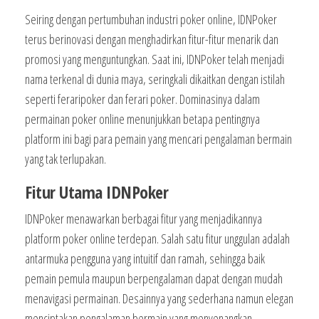
Seiring dengan pertumbuhan industri poker online, IDNPoker
terus berinovasi dengan menghadirkan fitur-fitur menarik dan
promosi yang menguntungkan. Saat ini, IDNPoker telah menjadi
nama terkenal di dunia maya, seringkali dikaitkan dengan istilah
seperti feraripoker dan ferari poker. Dominasinya dalam
permainan poker online menunjukkan betapa pentingnya
platform ini bagi para pemain yang mencari pengalaman bermain
yang tak terlupakan.
Fitur Utama IDNPoker
IDNPoker menawarkan berbagai fitur yang menjadikannya
platform poker online terdepan. Salah satu fitur unggulan adalah
antarmuka pengguna yang intuitif dan ramah, sehingga baik
pemain pemula maupun berpengalaman dapat dengan mudah
menavigasi permainan. Desainnya yang sederhana namun elegan
menciptakan pengalaman bermain yang menyenangkan,