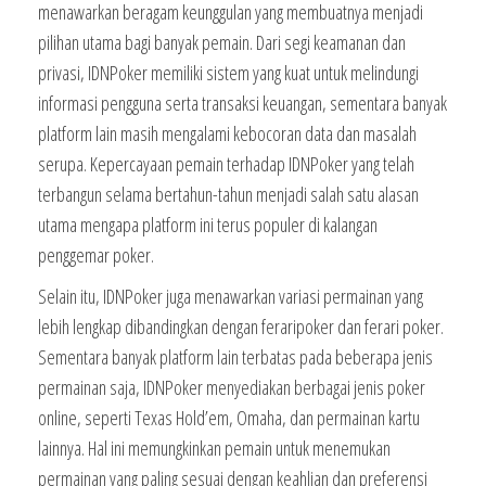
menawarkan beragam keunggulan yang membuatnya menjadi
pilihan utama bagi banyak pemain. Dari segi keamanan dan
privasi, IDNPoker memiliki sistem yang kuat untuk melindungi
informasi pengguna serta transaksi keuangan, sementara banyak
platform lain masih mengalami kebocoran data dan masalah
serupa. Kepercayaan pemain terhadap IDNPoker yang telah
terbangun selama bertahun-tahun menjadi salah satu alasan
utama mengapa platform ini terus populer di kalangan
penggemar poker.
Selain itu, IDNPoker juga menawarkan variasi permainan yang
lebih lengkap dibandingkan dengan feraripoker dan ferari poker.
Sementara banyak platform lain terbatas pada beberapa jenis
permainan saja, IDNPoker menyediakan berbagai jenis poker
online, seperti Texas Hold’em, Omaha, dan permainan kartu
lainnya. Hal ini memungkinkan pemain untuk menemukan
permainan yang paling sesuai dengan keahlian dan preferensi