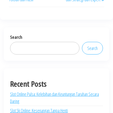
Search
Search
Recent Posts
Slot Online Pulsa: Kelebihan dan Keuntungan Taruhan Secara
Daring
Slot 5k Online: Kesenangan Tanpa Henti