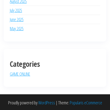
August 2025
July 2025
June 2025
May 2025
Categories
GAME ONLINE
Proudly powered by
WordPress
|
Theme:
Popularis eCommerce