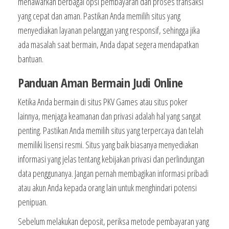
menawarkan berbagai opsi pembayaran dan proses transaksi
yang cepat dan aman. Pastikan Anda memilih situs yang
menyediakan layanan pelanggan yang responsif, sehingga jika
ada masalah saat bermain, Anda dapat segera mendapatkan
bantuan.
Panduan Aman Bermain Judi Online
Ketika Anda bermain di situs PKV Games atau situs poker
lainnya, menjaga keamanan dan privasi adalah hal yang sangat
penting. Pastikan Anda memilih situs yang terpercaya dan telah
memiliki lisensi resmi. Situs yang baik biasanya menyediakan
informasi yang jelas tentang kebijakan privasi dan perlindungan
data penggunanya. Jangan pernah membagikan informasi pribadi
atau akun Anda kepada orang lain untuk menghindari potensi
penipuan.
Sebelum melakukan deposit, periksa metode pembayaran yang