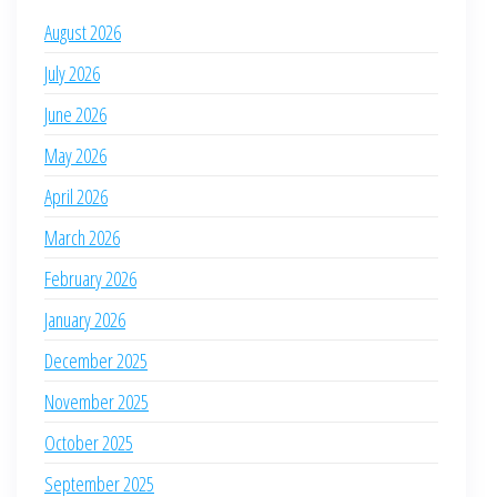
August 2026
July 2026
June 2026
May 2026
April 2026
March 2026
February 2026
January 2026
December 2025
November 2025
October 2025
September 2025