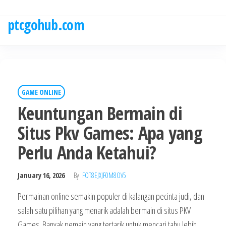
Skip
to
ptcgohub.com
the
content
GAME ONLINE
Keuntungan Bermain di
Situs Pkv Games: Apa yang
Perlu Anda Ketahui?
January 16, 2026
By
FOT8EJXJF0M8OV5
Permainan online semakin populer di kalangan pecinta judi, dan
salah satu pilihan yang menarik adalah bermain di situs PKV
Games. Banyak pemain yang tertarik untuk mencari tahu lebih