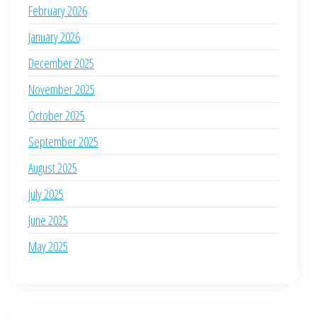
February 2026
January 2026
December 2025
November 2025
October 2025
September 2025
August 2025
July 2025
June 2025
May 2025