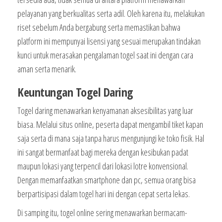
pelayanan yang berkualitas serta adil. Oleh karena itu, melakukan
riset sebelum Anda bergabung serta memastikan bahwa
platform ini mempunyai lisensi yang sesuai merupakan tindakan
kunci untuk merasakan pengalaman togel saat ini dengan cara
aman serta menarik.
Keuntungan Togel Daring
Togel daring menawarkan kenyamanan aksesibilitas yang luar
biasa. Melalui situs online, peserta dapat mengambil tiket kapan
saja serta di mana saja tanpa harus mengunjungi ke toko fisik. Hal
ini sangat bermanfaat bagi mereka dengan kesibukan padat
maupun lokasi yang terpencil dari lokasi lotre konvensional.
Dengan memanfaatkan smartphone dan pc, semua orang bisa
berpartisipasi dalam togel hari ini dengan cepat serta lekas.
Di samping itu, togel online sering menawarkan bermacam-