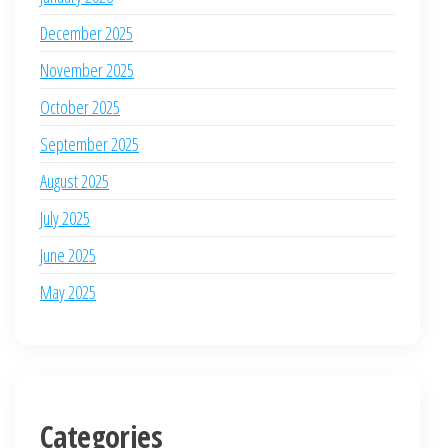
December 2025
November 2025
October 2025
September 2025
August 2025
July 2025
June 2025
May 2025
Categories