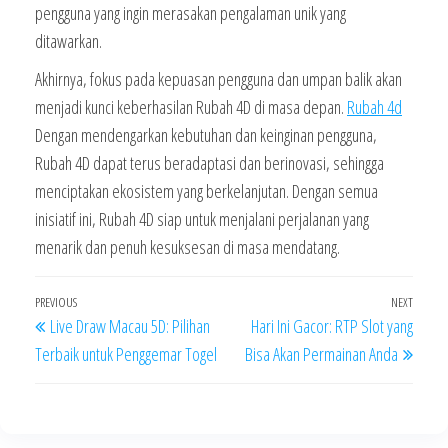
pengguna yang ingin merasakan pengalaman unik yang
ditawarkan.
Akhirnya, fokus pada kepuasan pengguna dan umpan balik akan
menjadi kunci keberhasilan Rubah 4D di masa depan.
Rubah 4d
Dengan mendengarkan kebutuhan dan keinginan pengguna,
Rubah 4D dapat terus beradaptasi dan berinovasi, sehingga
menciptakan ekosistem yang berkelanjutan. Dengan semua
inisiatif ini, Rubah 4D siap untuk menjalani perjalanan yang
menarik dan penuh kesuksesan di masa mendatang.
Post
Previous
PREVIOUS
NEXT
Next
Live Draw Macau 5D: Pilihan
Hari Ini Gacor: RTP Slot yang
navigation
Post
Post
Terbaik untuk Penggemar Togel
Bisa Akan Permainan Anda