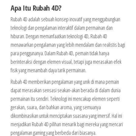
Apa Itu Rubah 4D?
Rubah 4D adalah sebuah konsep inovatif yang menggabungkan
teknologi dan pengalaman interaktif dalam permainan dan
hiburan. Dengan memanfaatkan teknologi 4D, Rubah 4D
menawarkan pengalaman yang lebih mendalam dan realistis bagi
para penggunanya. Dalam Rubah 4D, pemain tidak hanya
berinteraksi dengan elemen visual, tetapi juga merasakan efek
fisik yang menambah daya tarik permainan.
Rubah 4D memberikan pengalaman yang unik di mana pemain
dapat merasakan sensasi seakan-akan berada di dalam dunia
permainan itu sendiri. Teknologi ini mencakup elemen seperti
gerakan, suara, dan bahkan aroma, yang semuanya
dikombinasikan untuk menciptakan suasana yang imersif. Hal ini
menjadikan Rubah 4D pilihan menarik bagi mereka yang mencari
pengalaman gaming yang berbeda dari biasanya.