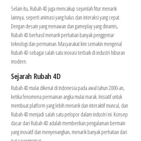
Selain itu, Rubah 4D juga mencakup sejumlah fitur menarik
lainnya, seperti animasi yang halus dan interaksi yang cepat.
Dengan desain yang menawan dan gameplay yang dinamis,
Rubah 4D berhasil menarik perhatian banyak penggemar
teknologi dan permainan. Masyarakat kini semakin mengenal
Rubah 4D sebagai salah satu inovasi terbaik di industri hiburan
modern.
Sejarah Rubah 4D
Rubah 4D mulai dikenal di Indonesia pada awal tahun 2000-an,
ketika fenomena permainan angka mulai marak. Inisiatif untuk
membuat platform yang lebih menarik dan interaktif muncul, dan
Rubah 4D menjadi salah satu pelopor dalam industri ini. Konsep
dasar dari Rubah 4D adalah memberikan pengalaman bermain
yang inovatif dan menyenangkan, menarik banyak perhatian dari
para penggemar.