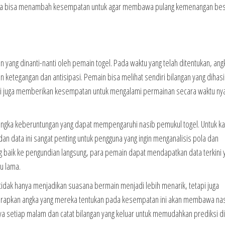
erta bisa menambah kesempatan untuk agar membawa pulang kemenangan bes
ang dinanti-nanti oleh pemain togel. Pada waktu yang telah ditentukan, ang
n ketegangan dan antisipasi. Pemain bisa melihat sendiri bilangan yang dihasi
ini juga memberikan kesempatan untuk mengalami permainan secara waktu nya
gka keberuntungan yang dapat mempengaruhi nasib pemukul togel. Untuk kali
an data ini sangat penting untuk pengguna yang ingin menganalisis pola dan
ang baik ke pengundian langsung, para pemain dapat mendapatkan data terkini 
u lama.
tidak hanya menjadikan suasana bermain menjadi lebih menarik, tetapi juga
arapkan angka yang mereka tentukan pada kesempatan ini akan membawa na
nya setiap malam dan catat bilangan yang keluar untuk memudahkan prediksi di