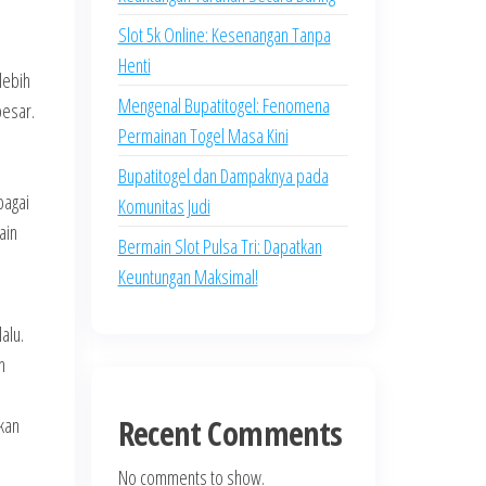
Slot 5k Online: Kesenangan Tanpa
Henti
lebih
Mengenal Bupatitogel: Fenomena
besar.
Permainan Togel Masa Kini
Bupatitogel dan Dampaknya pada
bagai
Komunitas Judi
ain
Bermain Slot Pulsa Tri: Dapatkan
a
Keuntungan Maksimal!
alu.
n
Recent Comments
kan
No comments to show.