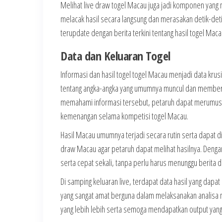
Melihat live draw togel Macau juga jadi komponen yan
melacak hasil secara langsung dan merasakan detik-det
terupdate dengan berita terkini tentang hasil togel M
Data dan Keluaran Togel
Informasi dan hasil togel togel Macau menjadi data krus
tentang angka-angka yang umumnya muncul dan memberi
memahami informasi tersebut, petaruh dapat merumuskan
kemenangan selama kompetisi togel Macau.
Hasil Macau umumnya terjadi secara rutin serta dapat 
draw Macau agar petaruh dapat melihat hasilnya. Den
serta cepat sekali, tanpa perlu harus menunggu berita 
Di samping keluaran live, terdapat data hasil yang dapat 
yang sangat amat berguna dalam melaksanakan analisa 
yang lebih lebih serta semoga mendapatkan output yan