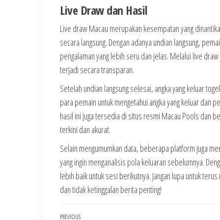
Live Draw dan Hasil
Live draw Macau merupakan kesempatan yang dinantikan 
secara langsung. Dengan adanya undian langsung, pemai
pengalaman yang lebih seru dan jelas. Melalui live dra
terjadi secara transparan.
Setelah undian langsung selesai, angka yang keluar toge
para pemain untuk mengetahui angka yang keluar dan 
hasil ini juga tersedia di situs resmi Macau Pools dan
terkini dan akurat.
Selain mengumumkan data, beberapa platform juga menye
yang ingin menganalisis pola keluaran sebelumnya. Den
lebih baik untuk sesi berikutnya. Jangan lupa untuk ter
dan tidak ketinggalan berita penting!
Post
Previous
PREVIOUS