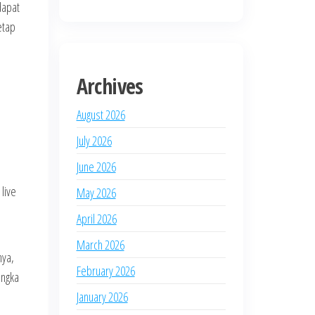
dapat
etap
Archives
August 2026
July 2026
June 2026
live
May 2026
h
April 2026
March 2026
nya,
February 2026
angka
January 2026