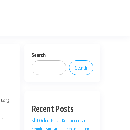
Search
Search
eluang
Recent Posts
i,
Slot Online Pulsa: Kelebihan dan
Keuntungan Taruhan Secara Daring