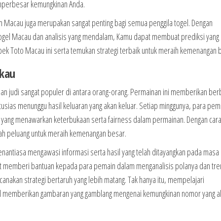
mperbesar kemungkinan Anda.
am Macau juga merupakan sangat penting bagi semua penggila togel. Dengan
gel Macau dan analisis yang mendalam, Kamu dapat membuat prediksi yang 
 aspek Toto Macau ini serta temukan strategi terbaik untuk meraih kemenangan 
kau
an judi sangat populer di antara orang-orang. Permainan ini memberikan ber
usias menunggu hasil keluaran yang akan keluar. Setiap minggunya, para pem
u, yang menawarkan keterbukaan serta fairness dalam permainan. Dengan car
h peluang untuk meraih kemenangan besar.
antiasa mengawasi informasi serta hasil yang telah ditayangkan pada masa l
at memberi bantuan kepada para pemain dalam menganalisis polanya dan tre
anakan strategi bertaruh yang lebih matang. Tak hanya itu, mempelajari
al memberikan gambaran yang gamblang mengenai kemungkinan nomor yang a