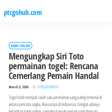
Skip
to
ptcgohub.com
the
content
GAME ONLINE
Mengungkap Siri Toto
permainan togel: Rencana
Cemerlang Pemain Handal
March 5, 2026
By
FOT8EJXJF0M8OV5
Togel telah menjadi salah satu permainan yang paling terkenal di
antara pencinta angka, khususnya di Indonesia. Dengan adanya
kehadiran togel online, semakin banyak pemain yang mencari