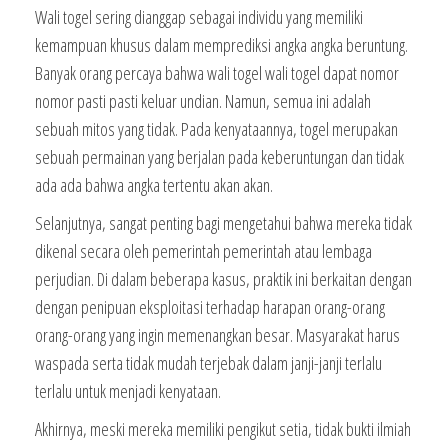
Wali togel sering dianggap sebagai individu yang memiliki
kemampuan khusus dalam memprediksi angka angka beruntung.
Banyak orang percaya bahwa wali togel wali togel dapat nomor
nomor pasti pasti keluar undian. Namun, semua ini adalah
sebuah mitos yang tidak. Pada kenyataannya, togel merupakan
sebuah permainan yang berjalan pada keberuntungan dan tidak
ada ada bahwa angka tertentu akan akan.
Selanjutnya, sangat penting bagi mengetahui bahwa mereka tidak
dikenal secara oleh pemerintah pemerintah atau lembaga
perjudian. Di dalam beberapa kasus, praktik ini berkaitan dengan
dengan penipuan eksploitasi terhadap harapan orang-orang
orang-orang yang ingin memenangkan besar. Masyarakat harus
waspada serta tidak mudah terjebak dalam janji-janji terlalu
terlalu untuk menjadi kenyataan.
Akhirnya, meski mereka memiliki pengikut setia, tidak bukti ilmiah