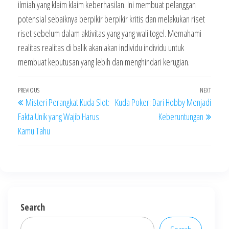
ilmiah yang klaim klaim keberhasilan. Ini membuat pelanggan
potensial sebaiknya berpikir berpikir kritis dan melakukan riset
riset sebelum dalam aktivitas yang yang wali togel. Memahami
realitas realitas di balik akan akan individu individu untuk
membuat keputusan yang lebih dan menghindari kerugian.
Post
Previous
PREVIOUS
NEXT
Next
Misteri Perangkat Kuda Slot:
Kuda Poker: Dari Hobby Menjadi
navigation
Post
Post
Fakta Unik yang Wajib Harus
Keberuntungan
Kamu Tahu
Search