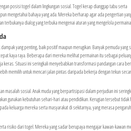
ngan posisi togel dalam lingkungan sosial. Togel kerap dianggap tabu serta
aupun mengetahui bahaya yang ada. Mereka berharap agar ada pengertian yan
an terbukanya dialog yang terbuka mengenai aturan yang mengelola permainan
da
dampak yang penting, baik positif maupun merugikan. Banyak pemuda yang s
cepat kaya raya. Beberapa dari mereka melihat permainan itu sebagai peluan
 keras. Situasi ini seringkali menyebabkan transformasi pandangan cara ber
ebih memilih untuk mencari jalan pintas daripada bekerja dengan tekun seca
tkan masalah sosial. Anak muda yang berpartisipasi dalam perjudian ini seringk
kan gunakan kebutuhan sehari-hari atau pendidikan. Kerugian tersebut tidak
pada keluarga mereka serta masyarakat di sekitarnya, yang merasa pengaruh
erta risiko dari togel. Mereka yang sadar berupaya mengajar kawan-kawan m