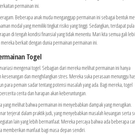
rkaitan permainan ini.
t beragam. Beberapa anak muda menganggap permainan ini sebagai bentuk m
aman modal yang memiliki tingkat risiko yang tinggi. Sedangkan, terdapat pula
n di tengah kondisi finansial yang tidak menentu. Mari kita semua gali lebi
 mereka berkait dengan dunia permainan permainan ini.
ermainan Togel
variasi mengenai togel. Sebagian dari mereka melihat permainan ini hanya
n kesenangan dan menghilangkan stres. Mereka suka perasaan menunggu has
pun para pemain sadar tentang potensi masalah yang ada. Bagi mereka, togel
bercerita cerita dan harapan akan keberuntungan.
uda yang melihat bahwa permainan ini menyebabkan dampak yang merugikan.
r terjerat dalam praktik judi, yang menyebabkan masalah keuangan serta so
giatan lain yang lebih bermanfaat. Mereka percaya bahwa ada beberapa car
rta memberikan manfaat bagi masa depan sendiri.