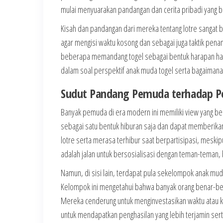
mulai menyuarakan pandangan dan cerita pribadi yang be
Kisah dan pandangan dari mereka tentang lotre sanga
agar mengisi waktu kosong dan sebagai juga taktik penan
beberapa memandang togel sebagai bentuk harapan harapa
dalam soal perspektif anak muda togel serta bagaimana
Sudut Pandang Pemuda terhadap P
Banyak pemuda di era modern ini memiliki view yang ber
sebagai satu bentuk hiburan saja dan dapat memberika
lotre serta merasa terhibur saat berpartisipasi, meski
adalah jalan untuk bersosialisasi dengan teman-teman, 
Namun, di sisi lain, terdapat pula sekelompok anak m
Kelompok ini mengetahui bahwa banyak orang benar-bena
Mereka cenderung untuk menginvestasikan waktu atau ke
untuk mendapatkan penghasilan yang lebih terjamin se