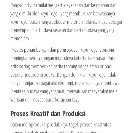
Banyak individu mulai mengerti daya tahan dan keindahan dan
yang dimiliki oleh kayu Togel, yang membuktikan bahwasanya
kayu Togel bukan hanya sekedar material melainkan juga sebagai
menyimpan nilai budaya sejarah dan serta budaya yang yang
mendalam.
Proses penambangan dan pemrosesan kayu Togel semakin
meningkat seiring dengan munculnya ketertarikan pasar. Para
artis sering memberikan cerita tentang pengalaman pribadi
seputar metode produksi. Dengan demikian, kayu Togel tidak
hanya menjadi sebagai alat ekonomi, melainkan juga membawa
identitas budaya yang yang kuat, menyatukan masyarakat melalui
warisan dan inovasi pada kerajinan kayu.
Proses Kreatif dan Produksi
Dalam memproduksi produk kayu togel, proses kreativitas
menjadi langkah awal yang penting. Para pengrajin kayu