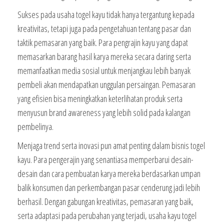
Sukses pada usaha togel kayu tidak hanya tergantung kepada
kreativitas, tetapi juga pada pengetahuan tentang pasar dan
taktik pemasaran yang baik. Para pengrajin kayu yang dapat
memasarkan barang hasil karya mereka secara daring serta
memanfaatkan media sosial untuk menjangkau lebih banyak
pembeli akan mendapatkan unggulan persaingan. Pemasaran
yang efisien bisa meningkatkan keterlihatan produk serta
menyusun brand awareness yang lebih solid pada kalangan
pembelinya.
Menjaga trend serta inovasi pun amat penting dalam bisnis togel
kayu. Para pengerajin yang senantiasa memperbarui desain-
desain dan cara pembuatan karya mereka berdasarkan umpan
balik konsumen dan perkembangan pasar cenderung jadi lebih
berhasil. Dengan gabungan kreativitas, pemasaran yang baik,
serta adaptasi pada perubahan yang terjadi, usaha kayu togel