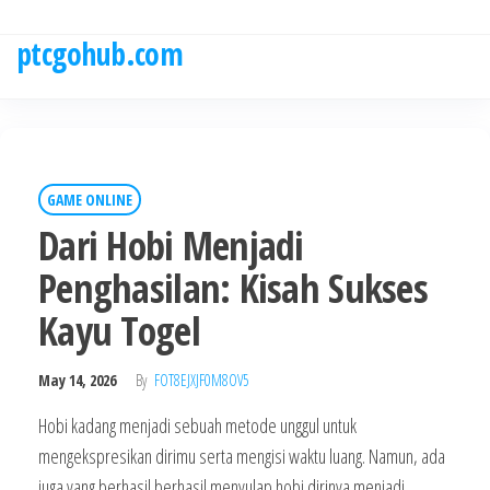
Skip
to
ptcgohub.com
the
content
GAME ONLINE
Dari Hobi Menjadi
Penghasilan: Kisah Sukses
Kayu Togel
May 14, 2026
By
FOT8EJXJF0M8OV5
Hobi kadang menjadi sebuah metode unggul untuk
mengekspresikan dirimu serta mengisi waktu luang. Namun, ada
juga yang berhasil berhasil menyulap hobi dirinya menjadi