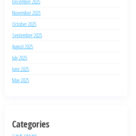
December 2025
November 2025
October 2025
September 2025
August 2025
July 2025
June 2025
May 2025
Categories