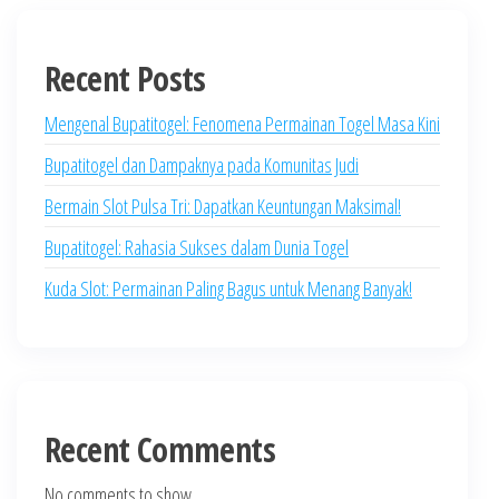
Recent Posts
Mengenal Bupatitogel: Fenomena Permainan Togel Masa Kini
Bupatitogel dan Dampaknya pada Komunitas Judi
Bermain Slot Pulsa Tri: Dapatkan Keuntungan Maksimal!
Bupatitogel: Rahasia Sukses dalam Dunia Togel
Kuda Slot: Permainan Paling Bagus untuk Menang Banyak!
Recent Comments
No comments to show.