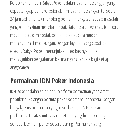
Kelebihan lain dari RakyatPoker adalah layanan pelanggan yang
cepat tanggap dan profesional. Tim layanan pelanggan tersedia
24 jam sehari untuk menolong pemain mengatasi setiap masalah
yang kemungkinan mereka jumpai. Baik melalui live chat, telepon,
maupun platform sosial, pemain bisa secara mudah
menghubungi tim dukungan. Dengan layanan yang cepat dan
efektif, RakyatPoker menunjukkan dedikasinya untuk
menyuguhkan pengalaman bermain yang terbaik bagi setiap
anggotanya.
Permainan IDN Poker Indonesia
IDN Poker adalah salah satu platform permainan yang amat
populer di kalangan pecinta poker seantero Indonesia. Dengan
banyak jenis permainan yang disediakan, IDN Poker adalah
preferensi teratas untuk para petaruh yang hendak mengalami
sensasi bermain poker secara daring. Permainan yang