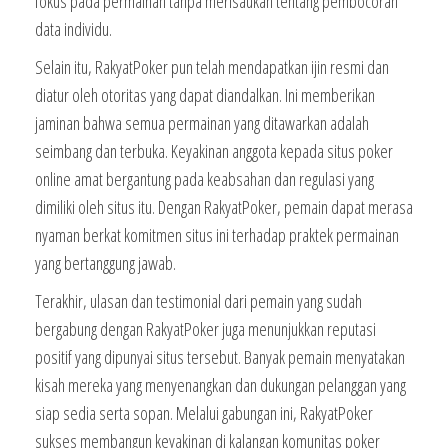
fokus pada permainan tanpa merisaukan tentang pembocoran
data individu.
Selain itu, RakyatPoker pun telah mendapatkan ijin resmi dan
diatur oleh otoritas yang dapat diandalkan. Ini memberikan
jaminan bahwa semua permainan yang ditawarkan adalah
seimbang dan terbuka. Keyakinan anggota kepada situs poker
online amat bergantung pada keabsahan dan regulasi yang
dimiliki oleh situs itu. Dengan RakyatPoker, pemain dapat merasa
nyaman berkat komitmen situs ini terhadap praktek permainan
yang bertanggung jawab.
Terakhir, ulasan dan testimonial dari pemain yang sudah
bergabung dengan RakyatPoker juga menunjukkan reputasi
positif yang dipunyai situs tersebut. Banyak pemain menyatakan
kisah mereka yang menyenangkan dan dukungan pelanggan yang
siap sedia serta sopan. Melalui gabungan ini, RakyatPoker
sukses membangun keyakinan di kalangan komunitas poker