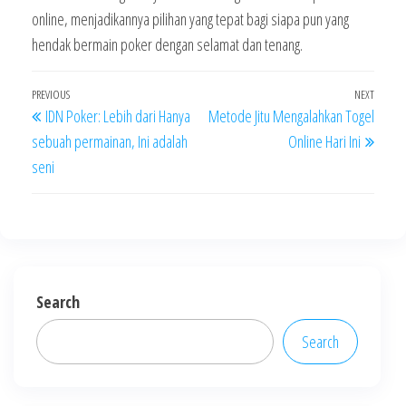
online, menjadikannya pilihan yang tepat bagi siapa pun yang
hendak bermain poker dengan selamat dan tenang.
Post
Previous
PREVIOUS
NEXT
Next
IDN Poker: Lebih dari Hanya
Metode Jitu Mengalahkan Togel
navigation
Post
Post
sebuah permainan, Ini adalah
Online Hari Ini
seni
Search
Search