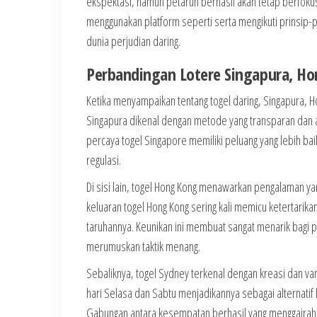
ekspektasi, namun petaruh berhasil akan tetap berfoku
menggunakan platform seperti serta mengikuti prinsip-p
dunia perjudian daring.
Perbandingan Lotere Singapura, Ho
Ketika menyampaikan tentang togel daring, Singapura, Ho
Singapura dikenal dengan metode yang transparan dan a
percaya togel Singapore memiliki peluang yang lebih ba
regulasi.
Di sisi lain, togel Hong Kong menawarkan pengalaman y
keluaran togel Hong Kong sering kali memicu ketertari
taruhannya. Keunikan ini membuat sangat menarik bagi 
merumuskan taktik menang.
Sebaliknya, togel Sydney terkenal dengan kreasi dan va
hari Selasa dan Sabtu menjadikannya sebagai alternatif
Gabungan antara kesempatan berhasil yang menggairah