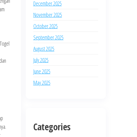
Dengan
December 2025
lam
November 2025
October 2025
September 2025
 Togel
August 2025
July 2025
adan
June 2025
May 2025
ap
Categories
nya.
t