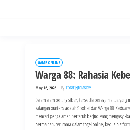
Skip
to
the
content
GAME ONLINE
Warga 88: Rahasia Kebe
May 16, 2026
By
FOT8EJXJF0M8OV5
Dalam alam betting siber, tersedia beragam situs yang
kalangan punters adalah Sbobet dan Warga 88. Keduanya 
mencari pengalaman bertaruh berjudi yang mengasyikka
permainan, terutama dalam togel online, kedua platform