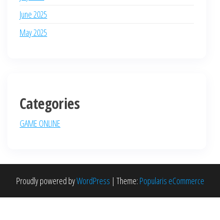
June 2025
May 2025
Categories
GAME ONLINE
Proudly powered by
WordPress
|
Theme:
Popularis eCommerce