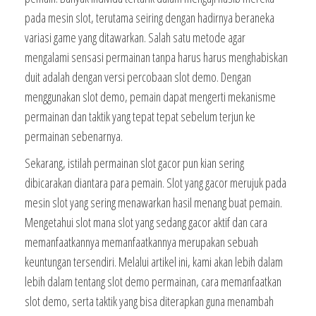
pada mesin slot, terutama seiring dengan hadirnya beraneka
variasi game yang ditawarkan. Salah satu metode agar
mengalami sensasi permainan tanpa harus harus menghabiskan
duit adalah dengan versi percobaan slot demo. Dengan
menggunakan slot demo, pemain dapat mengerti mekanisme
permainan dan taktik yang tepat tepat sebelum terjun ke
permainan sebenarnya.
Sekarang, istilah permainan slot gacor pun kian sering
dibicarakan diantara para pemain. Slot yang gacor merujuk pada
mesin slot yang sering menawarkan hasil menang buat pemain.
Mengetahui slot mana slot yang sedang gacor aktif dan cara
memanfaatkannya memanfaatkannya merupakan sebuah
keuntungan tersendiri. Melalui artikel ini, kami akan lebih dalam
lebih dalam tentang slot demo permainan, cara memanfaatkan
slot demo, serta taktik yang bisa diterapkan guna menambah