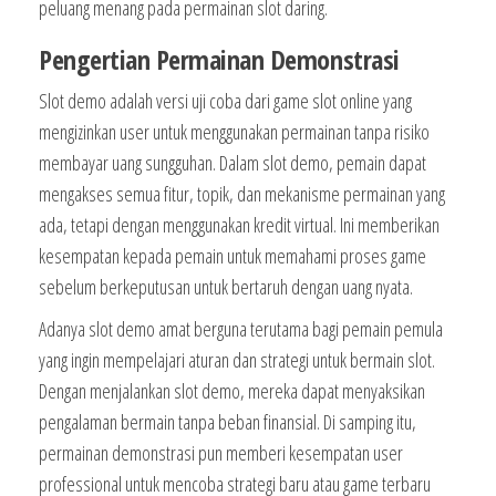
peluang menang pada permainan slot daring.
Pengertian Permainan Demonstrasi
Slot demo adalah versi uji coba dari game slot online yang
mengizinkan user untuk menggunakan permainan tanpa risiko
membayar uang sungguhan. Dalam slot demo, pemain dapat
mengakses semua fitur, topik, dan mekanisme permainan yang
ada, tetapi dengan menggunakan kredit virtual. Ini memberikan
kesempatan kepada pemain untuk memahami proses game
sebelum berkeputusan untuk bertaruh dengan uang nyata.
Adanya slot demo amat berguna terutama bagi pemain pemula
yang ingin mempelajari aturan dan strategi untuk bermain slot.
Dengan menjalankan slot demo, mereka dapat menyaksikan
pengalaman bermain tanpa beban finansial. Di samping itu,
permainan demonstrasi pun memberi kesempatan user
professional untuk mencoba strategi baru atau game terbaru