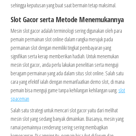
sehingga keputusan yang buat saat bermain tetap maksimal.
Slot Gacor serta Metode Menemukannya
Mesin slot gacor adalah terminologi sering digunakan oleh para
pemain permainan slot online dalam rangka merujuk pada
permainan slot dengan memiliki tingkat pembayaran yang
signifikan serta kerap memberikan hadiah. Untuk menemukan
mesin slot gacor, anda perlu lakukan penelitian serta menguji
beragam permainan yang ada dalam situs slot online. Salah satu
cara yang efektif ialah dengan memanfaatkan demo slot, di mana
pemain bisa menguji game tanpa kehilangan kehilangan uang.
slot
spaceman
Salah satu strategi untuk mencari slot gacor yaitu dari melihat
mesin slot yang sedang banyak dimainkan. Biasanya, mesin yang
ramai pemainnya cenderung sering sering membagikan
kemenangan. Di samping itu, pemain bisa ikut di forum dan