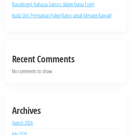
Bupatitogel: Rahasia Sukses dalam Dunia Togel
Kuda Slot: Permainan Paling Bagus untuk Menang Banyak!
Recent Comments
No comments to show.
Archives
August 2026
July 2026