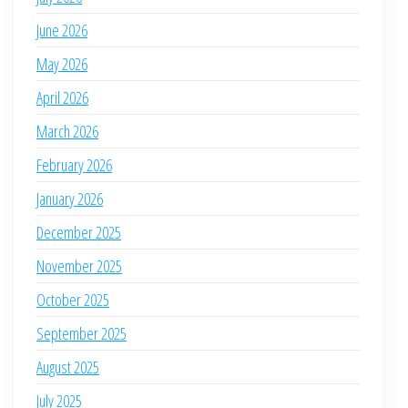
June 2026
May 2026
April 2026
March 2026
February 2026
January 2026
December 2025
November 2025
October 2025
September 2025
August 2025
July 2025