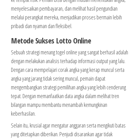
menyelesaikan pembayaran, dan melihat hasil pengundian
melalui perangkat mereka, menjadikan proses bermain lebih
pribadi dan nyaman dan fleksibel.
Metode Sukses Lotto Online
Sebuah strategi menang togel online yang sangat berhasil adalah
dengan melakukan analisis terhadap informasi output yang lalu.
Dengan cara mempelajari corak angka yang kerap muncul serta
angka yang jarang tidak sering muncul, pemain dapat
mengembangkan strategi pemilihan angka yang lebih cenderung
tepat. Dengan memanfaatkan data angka dalam melihat tren
bilangan mampu membantu menambah kemungkinan
keberhasilan.
Selain itu, krusial agar mengatur anggaran serta mengikuti batas
yang ditetapkan diberikan. Penjudi disarankan agar tidak