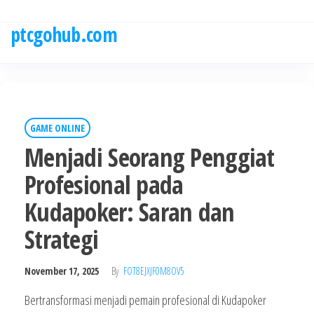
Skip
to
ptcgohub.com
the
content
GAME ONLINE
Menjadi Seorang Penggiat
Profesional pada
Kudapoker: Saran dan
Strategi
November 17, 2025
By
FOT8EJXJF0M8OV5
Bertransformasi menjadi pemain profesional di Kudapoker