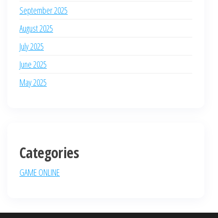
September 2025
August 2025
July 2025
June 2025
May 2025
Categories
GAME ONLINE