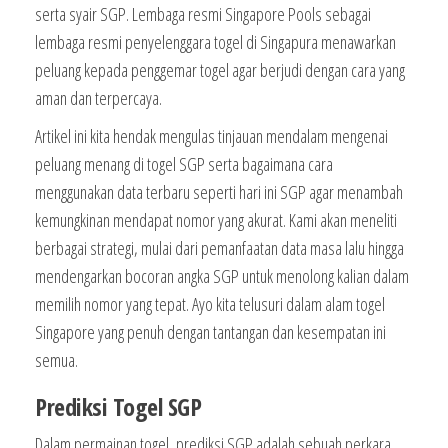
serta syair SGP. Lembaga resmi Singapore Pools sebagai
lembaga resmi penyelenggara togel di Singapura menawarkan
peluang kepada penggemar togel agar berjudi dengan cara yang
aman dan terpercaya.
Artikel ini kita hendak mengulas tinjauan mendalam mengenai
peluang menang di togel SGP serta bagaimana cara
menggunakan data terbaru seperti hari ini SGP agar menambah
kemungkinan mendapat nomor yang akurat. Kami akan meneliti
berbagai strategi, mulai dari pemanfaatan data masa lalu hingga
mendengarkan bocoran angka SGP untuk menolong kalian dalam
memilih nomor yang tepat. Ayo kita telusuri dalam alam togel
Singapore yang penuh dengan tantangan dan kesempatan ini
semua.
Prediksi Togel SGP
Dalam permainan togel, prediksi SGP adalah sebuah perkara