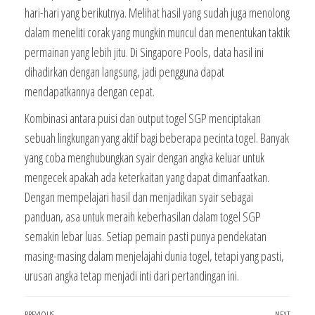
hari-hari yang berikutnya. Melihat hasil yang sudah juga menolong
dalam meneliti corak yang mungkin muncul dan menentukan taktik
permainan yang lebih jitu. Di Singapore Pools, data hasil ini
dihadirkan dengan langsung, jadi pengguna dapat
mendapatkannya dengan cepat.
Kombinasi antara puisi dan output togel SGP menciptakan
sebuah lingkungan yang aktif bagi beberapa pecinta togel. Banyak
yang coba menghubungkan syair dengan angka keluar untuk
mengecek apakah ada keterkaitan yang dapat dimanfaatkan.
Dengan mempelajari hasil dan menjadikan syair sebagai
panduan, asa untuk meraih keberhasilan dalam togel SGP
semakin lebar luas. Setiap pemain pasti punya pendekatan
masing-masing dalam menjelajahi dunia togel, tetapi yang pasti,
urusan angka tetap menjadi inti dari pertandingan ini.
PREVIOUS
NEXT