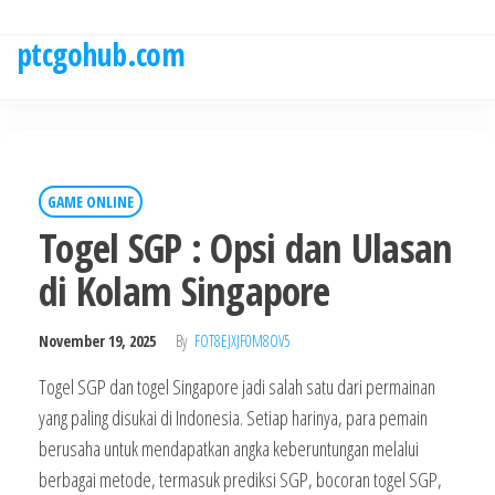
Skip
to
ptcgohub.com
the
content
GAME ONLINE
Togel SGP : Opsi dan Ulasan
di Kolam Singapore
November 19, 2025
By
FOT8EJXJF0M8OV5
Togel SGP dan togel Singapore jadi salah satu dari permainan
yang paling disukai di Indonesia. Setiap harinya, para pemain
berusaha untuk mendapatkan angka keberuntungan melalui
berbagai metode, termasuk prediksi SGP, bocoran togel SGP,