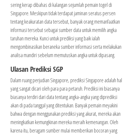
sering kerap dibahas di kalangan sejumlah pemain togel di
Singapore. Meskipun tidak terdapat jaminan seratus persen
tentang keakuratan data tersebut, banyak orang memanfaatkan
informasi tersebut sebagai sumber data untuk memilih angka
taruhan mereka. Kunci untuk prediksi yang baik ialah
mengombinasikan beraneka sumber informasi serta melakukan
analisa mandiri sebelum memutuskan angka untuk dipasang.
Ulasan Prediksi SGP
Dalam ruang perjudian Singapore, prediksi Singapore adalah hal
yang sangat dicari oleh para para petaruh. Prediksi ini biasanya
biasanya terdiri dari data tentang angka-angka yang diprediksi
akan di pada tanggal yang ditentukan. Banyak pemain meyakini
bahwa dengan menggunakan prediksi yang akurat, mereka akan
meningkatkan kemungkinan mereka meraih kemenangan. Oleh
karena itu, beragam sumber mulai memberikan bocoran yang