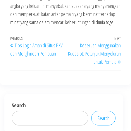
angka yang keluar. Ini menyebabkan suasana yang menyenangkan
dan memperkuat ikatan antar pemain yang berminat terhadap
minat yang sama dalam mencari keberuntungan di dunia togel.
Post
Previous
PREVIOUS
NEXT
Next
Tips Login Aman di Situs PKV
Keseruan Menggunakan
navigation
Post
Post
dan Menghindari Penipuan
Kudaslot: Petunjuk Menyeluruh
untuk Pemula
Search
Search