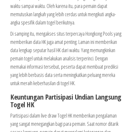
waktu sampai waktu. Oleh karena itu, para pemain dapat
memutuskan langkah yang lebih cerdas untuk mengikuti angka-
angka spesifik dalam togel berikutnya.
Di samping itu, mengakses situs terpercaya Hongkong Pools yang
memberikan data HK juga amat penting. Laman ini memberikan
data lengkap seputar hasil HK dari waktu. Yang memungkinkan
pemain togel untuk melakukan analisis terperinci. Dengan
memakai informasi tersebut, peserta dapat membuat prediksi
yang lebih berbasis data serta meningkatkan peluang mereka
untuk meraih keberhasilan di togel HK.
Keuntungan Partisipasi Undian Langsung
Togel HK
Partisipasi dalam live draw Togel HK memberikan pengalaman
yang sangat menegangkan bagi para pemain. Saat nomor ditarik