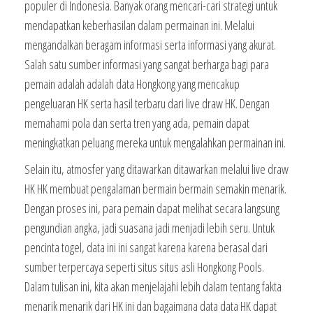
populer di Indonesia. Banyak orang mencari-cari strategi untuk
mendapatkan keberhasilan dalam permainan ini. Melalui
mengandalkan beragam informasi serta informasi yang akurat.
Salah satu sumber informasi yang sangat berharga bagi para
pemain adalah adalah data Hongkong yang mencakup
pengeluaran HK serta hasil terbaru dari live draw HK. Dengan
memahami pola dan serta tren yang ada, pemain dapat
meningkatkan peluang mereka untuk mengalahkan permainan ini.
Selain itu, atmosfer yang ditawarkan ditawarkan melalui live draw
HK HK membuat pengalaman bermain bermain semakin menarik.
Dengan proses ini, para pemain dapat melihat secara langsung
pengundian angka, jadi suasana jadi menjadi lebih seru. Untuk
pencinta togel, data ini ini sangat karena karena berasal dari
sumber terpercaya seperti situs situs asli Hongkong Pools.
Dalam tulisan ini, kita akan menjelajahi lebih dalam tentang fakta
menarik menarik dari HK ini dan bagaimana data data HK dapat