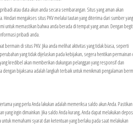
 pribadi atau data akun anda secara sembarangan. Situs yang aman akan
. Hindari mengakses situs PKV melalui tautan yang diterima dari sumber yang
resmi untuk memastikan bahwa anda berada di tempat yang aman. Dengan begit
informasi pribadi anda.
 bermain di situs PKV. Jika anda melihat aktivitas yang tidak biasa, seperti
perubahan yang tidak dijelaskan pada kebijakan, segera hentikan permainan
 yang kredibel akan memberikan dukungan pelanggan yang responsif dan
nda dengan bijaksana adalah langkah terbaik untuk menikmati pengalaman berm
 pertama yang perlu Anda lakukan adalah memeriksa saldo akun Anda. Pastikan
n yang ingin dimainkan. Jika saldo Anda kurang, Anda dapat melakukan depos
uga untuk memahami syarat dan ketentuan yang berlaku pada saat melakukan