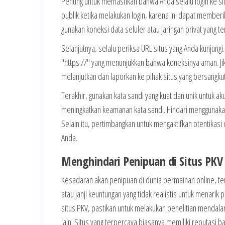
Penting untuk memastikan bahwa Anda selalu login ke sit
publik ketika melakukan login, karena ini dapat member
gunakan koneksi data seluler atau jaringan privat yang 
Selanjutnya, selalu periksa URL situs yang Anda kunjung
"https://" yang menunjukkan bahwa koneksinya aman. Jik
melanjutkan dan laporkan ke pihak situs yang bersangk
Terakhir, gunakan kata sandi yang kuat dan unik untuk ak
meningkatkan keamanan kata sandi. Hindari menggunakan 
Selain itu, pertimbangkan untuk mengaktifkan otentikasi
Anda.
Menghindari Penipuan di Situs PKV
Kesadaran akan penipuan di dunia permainan online, t
atau janji keuntungan yang tidak realistis untuk menari
situs PKV, pastikan untuk melakukan penelitian mendalam
lain. Situs yang terpercaya biasanya memiliki reputasi 