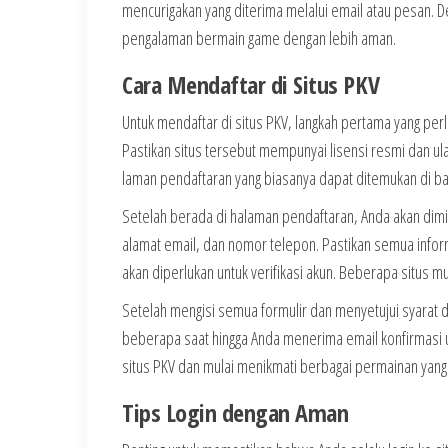
mencurigakan yang diterima melalui email atau pesan
pengalaman bermain game dengan lebih aman.
Cara Mendaftar di Situs PKV
Untuk mendaftar di situs PKV, langkah pertama yang perl
Pastikan situs tersebut mempunyai lisensi resmi dan ula
laman pendaftaran yang biasanya dapat ditemukan di b
Setelah berada di halaman pendaftaran, Anda akan dimin
alamat email, dan nomor telepon. Pastikan semua inform
akan diperlukan untuk verifikasi akun. Beberapa situs
Setelah mengisi semua formulir dan menyetujui syarat 
beberapa saat hingga Anda menerima email konfirmasi un
situs PKV dan mulai menikmati berbagai permainan yang
Tips Login dengan Aman