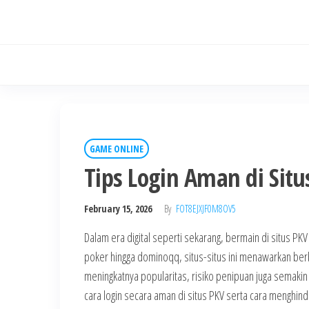
Skip
to
the
content
GAME ONLINE
Tips Login Aman di Sit
February 15, 2026
By
FOT8EJXJF0M8OV5
Dalam era digital seperti sekarang, bermain di situs PK
poker hingga dominoqq, situs-situs ini menawarkan be
meningkatnya popularitas, risiko penipuan juga semakin
cara login secara aman di situs PKV serta cara menghind