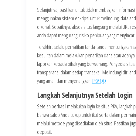
Selanjutnya, pastikan untuk tidak membagikan informasi
menggunakan sistem enkripsi untuk melindungi data anda
dikenal. Sebaiknya, akses situs langsung melalui URL 
anda dapat mengurangi risiko penipuan yang mengincar 
Terakhir, selalu perhatikan tanda-tanda mencurigakan saat
kesulitan dalam melakukan penarikan dana atau adanya 
laporkan kepada pihak yang berwenang. Penyedia situs
transparansi dalam setiap transaksi. Melindungi diri a
yang aman dan menyenangkan.
PKV QQ
Langkah Selanjutnya Setelah Login
Setelah berhasil melakukan login ke situs PKV, langkah
bahwa saldo Anda cukup untuk ikut serta dalam permaina
melalui metode yang disediakan oleh situs. Pastikan j
deposit.