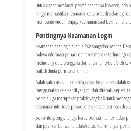
Untuk dapat menikmati permainan tanpa khawatir, ada be
hingga memastikan keamanan data pribadi selama proses 
membantu Anda menjaga keamanan saat bermain di si
Pentingnya Keamanan Login
Keamanan saat login di situs PKV sangatlah penting. D
bahwa informasi pribadi dan akun mereka terlindungi de
melindungi data pengguna dari ancaman cyber. Oleh kare
baik di dunia permainan online.
Salah satu cara untuk meningkatkan keamanan adalah de
menggunakan kata sandi yang mudah ditebak, seperti tang
berkala juga merupakan praktik yang baik untuk mencega
keamanan informasi pribadi mereka saat bermain di sit
Selain itu, pengguna juga harus berhati-hati terhadap p
dan pastikan bahwa itu adalah situs resmi. Jangan pern