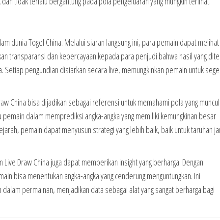
dan tidak terlalu bergantung pada pola pengeluaran yang mungkin terlihat.
m dunia Togel China. Melalui siaran langsung ini, para pemain dapat melihat 
kan transparansi dan kepercayaan kepada para penjudi bahwa hasil yang dit
a. Setiap pengundian disiarkan secara live, memungkinkan pemain untuk sege
e Draw China bisa dijadikan sebagai referensi untuk memahami pola yang muncul
u pemain dalam memprediksi angka-angka yang memiliki kemungkinan besar
jarah, pemain dapat menyusun strategi yang lebih baik, baik untuk taruhan j
alam Live Draw China juga dapat memberikan insight yang berharga. Dengan
main bisa menentukan angka-angka yang cenderung menguntungkan. Ini
 dalam permainan, menjadikan data sebagai alat yang sangat berharga bagi