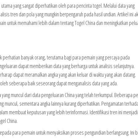
utama yang sangat diperhatikan oleh para pencinta togel. Melalui data yang
isis tren dan pola yang mungkin berpengaruh pada hasil undian. Artikel ini a
ain untuk memahami lebih dalam tentang Togel China dan meningkatkan pelu
 perhatian banyak orang, terutama bagi para pemain yang percaya pada
ngeluaran dapat memberikan data yang berharga untuk analisis selanjutnya.
harap dapat meramalkan angka yang akan keluar di waktu yang akan datang.
n oleh seberapa baik seseorang dapat menganalisis data yang ada.
 yang muncul dari data pengeluaran China yang telah terkumpul. Beberapa p
ing muncul, sementara angka lainnya kurang diperhatikan. Pengamatan terhad
m membuat keputusan yang lebih terinformasi. Identifikasi tren ini menjadi
gel China.
 kepada para pemain untuk menyaksikan proses pengundian berlangsung. Ini 