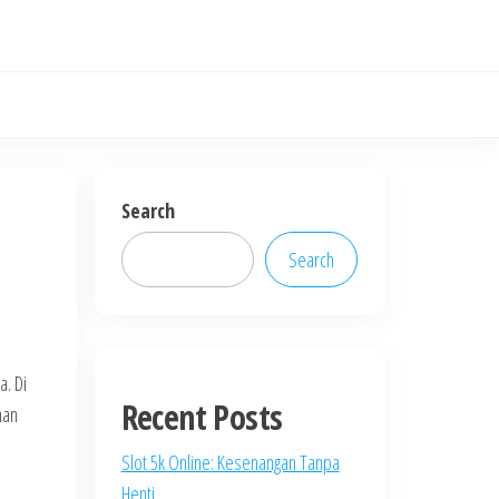
Search
Search
a. Di
Recent Posts
nan
Slot 5k Online: Kesenangan Tanpa
Henti