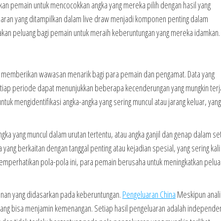
kan pemain untuk mencocokkan angka yang mereka pilih dengan hasil yang
uaran yang ditampilkan dalam live draw menjadi komponen penting dalam
akan peluang bagi pemain untuk meraih keberuntungan yang mereka idamkan.
at memberikan wawasan menarik bagi para pemain dan pengamat. Data yang
etiap periode dapat menunjukkan beberapa kecenderungan yang mungkin terj
ntuk mengidentifikasi angka-angka yang sering muncul atau jarang keluar, yang
ngka yang muncul dalam urutan tertentu, atau angka ganjil dan genap dalam se
ang berkaitan dengan tanggal penting atau kejadian spesial, yang sering kali
mperhatikan pola-pola ini, para pemain berusaha untuk meningkatkan pelua
ainan yang didasarkan pada keberuntungan.
Pengeluaran China
Meskipun anali
ang bisa menjamin kemenangan. Setiap hasil pengeluaran adalah independe