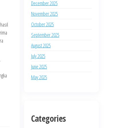
December 2025
November 2025
October 2025
hasil
erima
September 2025
ra
August 2025
July 2025
.
June 2025
angka
May 2025
Categories