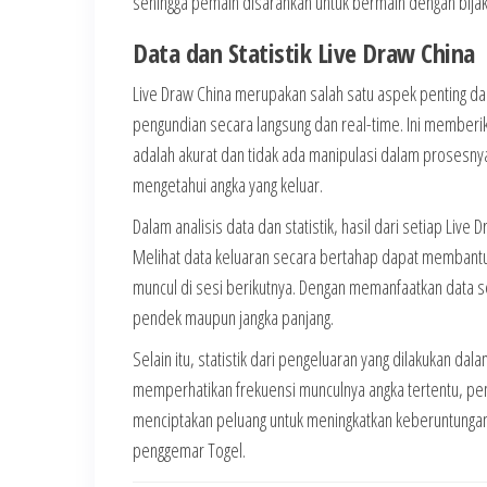
sehingga pemain disarankan untuk bermain dengan bijak 
Data dan Statistik Live Draw China
Live Draw China merupakan salah satu aspek penting dala
pengundian secara langsung dan real-time. Ini memberi
adalah akurat dan tidak ada manipulasi dalam prosesny
mengetahui angka yang keluar.
Dalam analisis data dan statistik, hasil dari setiap Liv
Melihat data keluaran secara bertahap dapat membant
muncul di sesi berikutnya. Dengan memanfaatkan data se
pendek maupun jangka panjang.
Selain itu, statistik dari pengeluaran yang dilakukan d
memperhatikan frekuensi munculnya angka tertentu, pe
menciptakan peluang untuk meningkatkan keberuntungan
penggemar Togel.