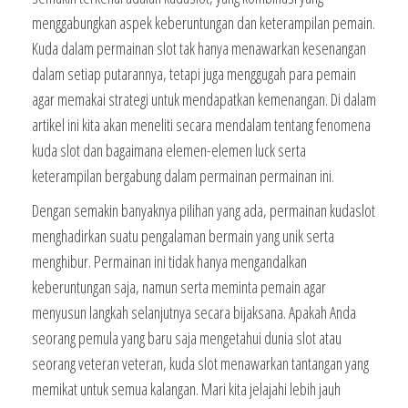
menggabungkan aspek keberuntungan dan keterampilan pemain.
Kuda dalam permainan slot tak hanya menawarkan kesenangan
dalam setiap putarannya, tetapi juga menggugah para pemain
agar memakai strategi untuk mendapatkan kemenangan. Di dalam
artikel ini kita akan meneliti secara mendalam tentang fenomena
kuda slot dan bagaimana elemen-elemen luck serta
keterampilan bergabung dalam permainan permainan ini.
Dengan semakin banyaknya pilihan yang ada, permainan kudaslot
menghadirkan suatu pengalaman bermain yang unik serta
menghibur. Permainan ini tidak hanya mengandalkan
keberuntungan saja, namun serta meminta pemain agar
menyusun langkah selanjutnya secara bijaksana. Apakah Anda
seorang pemula yang baru saja mengetahui dunia slot atau
seorang veteran veteran, kuda slot menawarkan tantangan yang
memikat untuk semua kalangan. Mari kita jelajahi lebih jauh