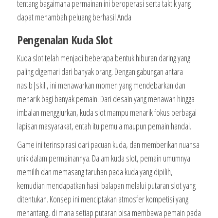
tentang bagaimana permainan ini beroperasi serta taktik yang
dapat menambah peluang berhasil Anda
Pengenalan Kuda Slot
Kuda slot telah menjadi beberapa bentuk hiburan daring yang
paling digemari dari banyak orang. Dengan gabungan antara
nasib|skill, ini menawarkan momen yang mendebarkan dan
menarik bagi banyak pemain. Dari desain yang menawan hingga
imbalan menggiurkan, kuda slot mampu menarik fokus berbagai
lapisan masyarakat, entah itu pemula maupun pemain handal.
Game ini terinspirasi dari pacuan kuda, dan memberikan nuansa
unik dalam permainannya. Dalam kuda slot, pemain umumnya
memilih dan memasang taruhan pada kuda yang dipilih,
kemudian mendapatkan hasil balapan melalui putaran slot yang
ditentukan. Konsep ini menciptakan atmosfer kompetisi yang
menantang, di mana setiap putaran bisa membawa pemain pada