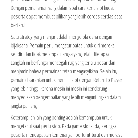
Dengan pemahaman yang dalam soal cara kerja slot kuda,
peserta dapat membuat pilihan yang lebih cerdas cerdas saat
bertaruh.
Satu strategi yang manjur adalah mengelola dana dengan
bijaksana. Pemain perlu mengatur batas untuk diri mereka
sendiri dan tidak melampaui angka yang telah ditetapkan.
Langkah ini berfungsi mencegah rugi yang terlalu besar dan
menjamin bahwa permainan tetap mengasyikkan. Selain itu,
pemain disarankan untuk memilih slot dengan Return to Player
yang lebih tinggi, karena mesin ini mesin ini cenderung
menyediakan pengembalian yang lebih menguntungkan dalam
jangka panjang.
Keterampilan lain yang penting adalah kemampuan untuk
mengetahui saat perlu stop. Pada game slot kuda, seringkali
peserta mendapatkan kemenangan berturut-turut dan merasa