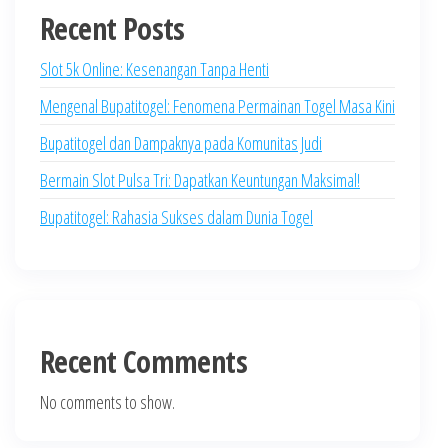
Recent Posts
Slot 5k Online: Kesenangan Tanpa Henti
Mengenal Bupatitogel: Fenomena Permainan Togel Masa Kini
Bupatitogel dan Dampaknya pada Komunitas Judi
Bermain Slot Pulsa Tri: Dapatkan Keuntungan Maksimal!
Bupatitogel: Rahasia Sukses dalam Dunia Togel
Recent Comments
No comments to show.