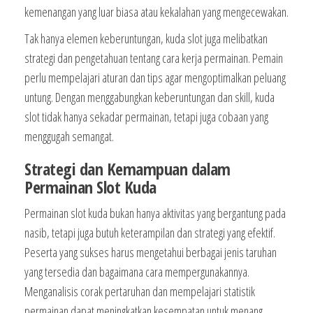
kemenangan yang luar biasa atau kekalahan yang mengecewakan.
Tak hanya elemen keberuntungan, kuda slot juga melibatkan
strategi dan pengetahuan tentang cara kerja permainan. Pemain
perlu mempelajari aturan dan tips agar mengoptimalkan peluang
untung. Dengan menggabungkan keberuntungan dan skill, kuda
slot tidak hanya sekadar permainan, tetapi juga cobaan yang
menggugah semangat.
Strategi dan Kemampuan dalam
Permainan Slot Kuda
Permainan slot kuda bukan hanya aktivitas yang bergantung pada
nasib, tetapi juga butuh keterampilan dan strategi yang efektif.
Peserta yang sukses harus mengetahui berbagai jenis taruhan
yang tersedia dan bagaimana cara mempergunakannya.
Menganalisis corak pertaruhan dan mempelajari statistik
permainan dapat meningkatkan kesempatan untuk menang.